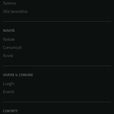
Turismo
Vita lavorativa
NOVITÀ
Notizie
Tecnici
Comunicati
Questi cookie
sono necessari
Avvisi
per il
funzionamento
del sito e non
VIVERE IL COMUNE
possono
Luoghi
essere
disabilitati.
Eventi
Questi cookie
non raccolgono
informazioni
CONTATTI