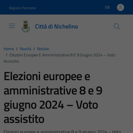
Vai ai contenuti
Vai al footer
ITA
Regione Piemonte
Lingua attiva:
Città di Nichelino
Home
/
Novità
/
Notizie
/
Elezioni Europee E Amministrative 8 E 9 Giugno 2024 – Voto
Assistito
Elezioni europee e
amministrative 8 e 9
giugno 2024 – Voto
assistito
Elezioni europee e amministrative 8 e 9 giugno 2024 - Voto