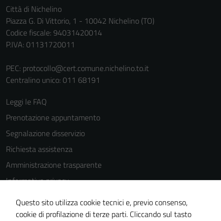
personali.
Città di Nichelino
Piazza G. Di Vittorio, 1 - 10042 Nichelino (TO)
Codice fiscale: 94031420014
P.IVA: 01131720011
PEC:
protocollo@cert.comune.nichelino.to.it
Centralino unico: 011 68191
Leggi le FAQ
Prenotazione appuntamento
Segnalazione disservizio
Richiesta assistenza
Amministrazione trasparente
Informativa privacy
Cookie Policy
Questo sito utilizza cookie tecnici e, previo consenso,
Note legali
cookie di profilazione di terze parti. Cliccando sul tasto