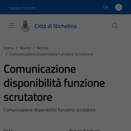
Vai ai contenuti
Vai al footer
ITA
Regione Piemonte
Lingua attiva:
Città di Nichelino
Home
/
Novità
/
Notizie
/
Comunicazione Disponibilità Funzione Scrutatore
Comunicazione
disponibilità funzione
scrutatore
Comunicazione disponibilità funzione scrutatore
Data:
Tempo di lettura: