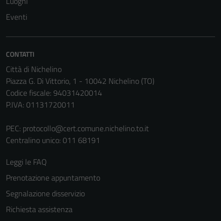
Luoghi
non raccolgono
Eventi
informazioni
personali.
CONTATTI
Città di Nichelino
Piazza G. Di Vittorio, 1 - 10042 Nichelino (TO)
Codice fiscale: 94031420014
P.IVA: 01131720011
PEC:
protocollo@cert.comune.nichelino.to.it
Centralino unico: 011 68191
Leggi le FAQ
Prenotazione appuntamento
Segnalazione disservizio
Richiesta assistenza