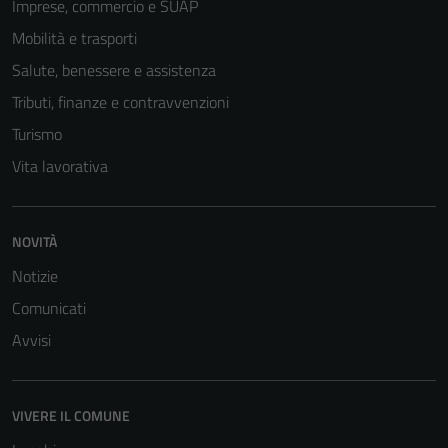
Imprese, commercio e SUAP
Mobilità e trasporti
Salute, benessere e assistenza
Tributi, finanze e contravvenzioni
Turismo
Vita lavorativa
Tecnici
NOVITÀ
Questi cookie
sono necessari
Notizie
per il
Comunicati
funzionamento
Avvisi
del sito e non
possono
essere
disabilitati.
VIVERE IL COMUNE
Questi cookie