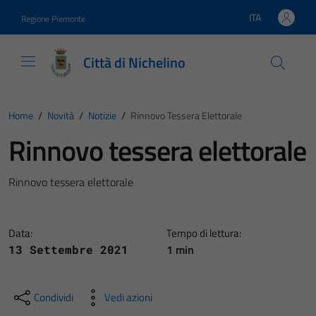
Vai ai contenuti
Vai al footer
ITA
Regione Piemonte
Lingua attiva:
Città di Nichelino
Home
/
Novità
/
Notizie
/
Rinnovo Tessera Elettorale
Rinnovo tessera elettorale
Rinnovo tessera elettorale
Data:
Tempo di lettura:
1 min
13 Settembre 2021
Condividi
Vedi azioni