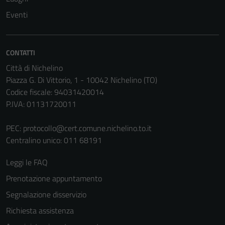
Questi cookie
Eventi
sono necessari
per il
funzionamento
CONTATTI
del sito e non
Città di Nichelino
possono
Piazza G. Di Vittorio, 1 - 10042 Nichelino (TO)
essere
Codice fiscale: 94031420014
disabilitati.
P.IVA: 01131720011
Questi cookie
non raccolgono
PEC:
protocollo@cert.comune.nichelino.to.it
informazioni
Centralino unico: 011 68191
personali.
Leggi le FAQ
Prenotazione appuntamento
Segnalazione disservizio
Richiesta assistenza