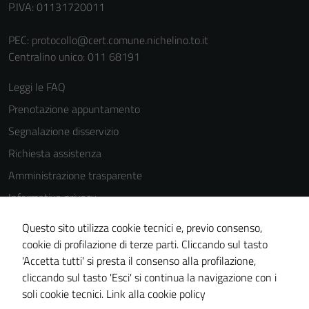
P.IVA: 01131720011
PEC:
protocollo@cert.comune.nichelino.to.it
Centralino unico: 011 68191
Leggi le FAQ
Prenotazione appuntamento
Segnalazione disservizio
Richiesta assistenza
Amministrazione trasparente
Informativa privacy
Cookie Policy
Questo sito utilizza cookie tecnici e, previo consenso,
Note legali
cookie di profilazione di terze parti. Cliccando sul tasto
'Accetta tutti' si presta il consenso alla profilazione,
Dichiarazione di accessibilità
cliccando sul tasto 'Esci' si continua la navigazione con i
Piano di miglioramento del sito
soli cookie tecnici.
Link alla cookie policy