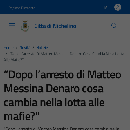
Vai ai contenuti
Vai al footer
ITA
Regione Piemonte
Lingua attiva:
Città di Nichelino
Home
/
Novità
/
Notizie
/
“Dopo L’arresto Di Matteo Messina Denaro Cosa Cambia Nella Lotta
Alle Mafie?”
“Dopo l’arresto di Matteo
Messina Denaro cosa
cambia nella lotta alle
mafie?”
"Dopo l'arresto di Matteo Messina Denaro cosa cambia nella