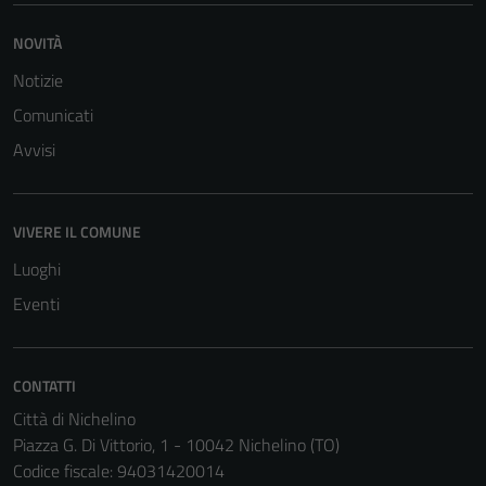
NOVITÀ
Notizie
Comunicati
Tecnici
Avvisi
Questi cookie
sono necessari
per il
VIVERE IL COMUNE
funzionamento
del sito e non
Luoghi
possono
Eventi
essere
disabilitati.
Questi cookie
CONTATTI
non raccolgono
Città di Nichelino
informazioni
Piazza G. Di Vittorio, 1 - 10042 Nichelino (TO)
personali.
Codice fiscale: 94031420014