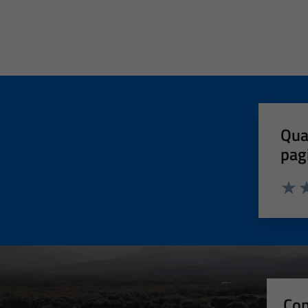
Qua
pag
Valut
Va
Con