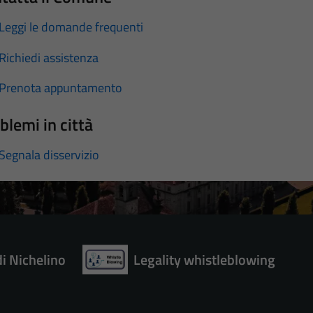
Leggi le domande frequenti
Richiedi assistenza
Prenota appuntamento
blemi in città
Segnala disservizio
di Nichelino
Legality whistleblowing