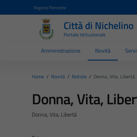
Vai ai contenuti
Vai al footer
Regione Piemonte
Città di Nichelino
Portale Istituzionale
Amministrazione
Novità
Servi
Home
/
Novità
/
Notizie
/
Donna, Vita, Libertà
Donna, Vita, Liber
Donna, Vita, Libertà