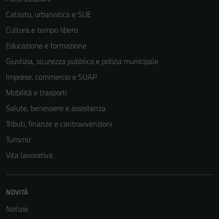
Catasto, urbanistica e SUE
Cultura e tempo libero
Educazione e formazione
Giustizia, sicurezza pubblica e polizia municipale
Imprese, commercio e SUAP
Mobilità e trasporti
Salute, benessere e assistenza
Tributi, finanze e contravvenzioni
Turismo
Tecnici
Vita lavorativa
Questi cookie
sono necessari
per il
NOVITÀ
funzionamento
del sito e non
Notizie
possono