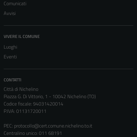
Comunicati
essere
Avvisi
disabilitati.
Questi cookie
non raccolgono
informazioni
VIVERE IL COMUNE
personali.
Luoghi
Eventi
CONTATTI
Città di Nichelino
Piazza G. Di Vittorio, 1 - 10042 Nichelino (TO)
Codice fiscale: 94031420014
P.IVA: 01131720011
PEC:
protocollo@cert.comune.nichelino.to.it
Centralino unico: 011 68191