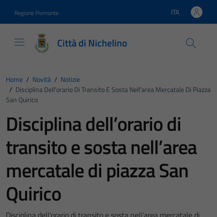
Vai ai contenuti
Vai al footer
ITA
Regione Piemonte
Lingua attiva:
Città di Nichelino
Home
/
Novità
/
Notizie
/
Disciplina Dell’orario Di Transito E Sosta Nell’area Mercatale Di Piazza
San Quirico
Disciplina dell’orario di
transito e sosta nell’area
mercatale di piazza San
Quirico
Disciplina dell'orario di transito e sosta nell'area mercatale di