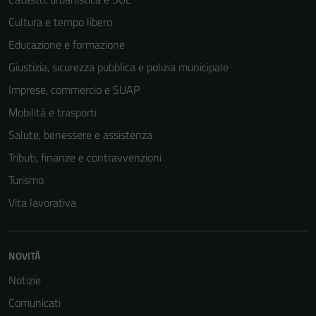
Cultura e tempo libero
Tecnici
Educazione e formazione
Questi cookie
Giustizia, sicurezza pubblica e polizia municipale
sono necessari
Imprese, commercio e SUAP
per il
funzionamento
Mobilità e trasporti
del sito e non
Salute, benessere e assistenza
possono
Tributi, finanze e contravvenzioni
essere
disabilitati.
Turismo
Questi cookie
Vita lavorativa
non raccolgono
informazioni
personali.
NOVITÀ
Notizie
Comunicati