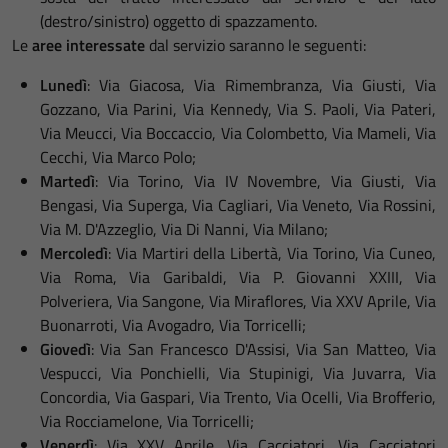
(destro/sinistro) oggetto di spazzamento.
Le
aree interessate
dal servizio saranno le seguenti:
Lunedì
: Via Giacosa, Via Rimembranza, Via Giusti, Via
Gozzano, Via Parini, Via Kennedy, Via S. Paoli, Via Pateri,
Via Meucci, Via Boccaccio, Via Colombetto, Via Mameli, Via
Cecchi, Via Marco Polo;
Martedì
: Via Torino, Via IV Novembre, Via Giusti, Via
Bengasi, Via Superga, Via Cagliari, Via Veneto, Via Rossini,
Via M. D'Azzeglio, Via Di Nanni, Via Milano;
Mercoledì
: Via Martiri della Libertà, Via Torino, Via Cuneo,
Via Roma, Via Garibaldi, Via P. Giovanni XXIII, Via
Polveriera, Via Sangone, Via Miraflores, Via XXV Aprile, Via
Buonarroti, Via Avogadro, Via Torricelli;
Giovedì
: Via San Francesco D'Assisi, Via San Matteo, Via
Vespucci, Via Ponchielli, Via Stupinigi, Via Juvarra, Via
Concordia, Via Gaspari, Via Trento, Via Ocelli, Via Brofferio,
Via Rocciamelone, Via Torricelli;
Venerdì
: Via XXV Aprile, Via Cacciatori, Via Cacciatori