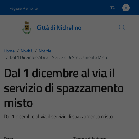
Vai ai contenuti
Vai al footer
ITA
Regione Piemonte
Lingua attiva:
Città di Nichelino
Home
/
Novità
/
Notizie
/
Dal 1 Dicembre Al Via Il Servizio Di Spazzamento Misto
Dal 1 dicembre al via il
servizio di spazzamento
misto
Dal 1 dicembre al via il servizio di spazzamento misto
Data:
Tempo di lettura: