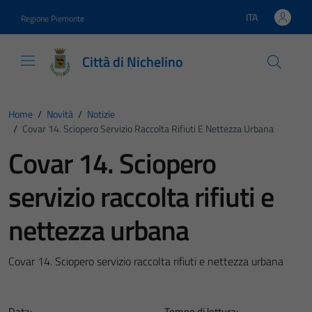
Vai ai contenuti
Vai al footer
ITA
Regione Piemonte
Lingua attiva:
Città di Nichelino
Home
/
Novità
/
Notizie
/
Covar 14. Sciopero Servizio Raccolta Rifiuti E Nettezza Urbana
Covar 14. Sciopero
servizio raccolta rifiuti e
nettezza urbana
Covar 14. Sciopero servizio raccolta rifiuti e nettezza urbana
Data:
Tempo di lettura: