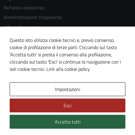
Richiesta assistenza
Amministrazione trasparente
Informativa privacy
Cookie Policy
Questo sito utilizza cookie tecnici e, previo consenso,
Note legali
cookie di profilazione di terze parti. Cliccando sul tasto
'Accetta tutti' si presta il consenso alla profilazione,
Dichiarazione di accessibilità
cliccando sul tasto 'Esci' si continua la navigazione con i
Piano di miglioramento del sito
soli cookie tecnici.
Link alla cookie policy
Area Privata
Impostazioni
Esci
Accetta tutti
Credits: ©
Technical Design s.r.l.