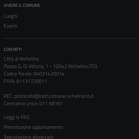
VIVERE IL COMUNE
Tecnici
Questi cookie
Luoghi
sono necessari
Eventi
per il
funzionamento
del sito e non
CONTATTI
possono
Città di Nichelino
essere
Piazza G. Di Vittorio, 1 - 10042 Nichelino (TO)
disabilitati.
Codice fiscale: 94031420014
Questi cookie
P.IVA: 01131720011
non raccolgono
informazioni
PEC:
protocollo@cert.comune.nichelino.to.it
personali.
Centralino unico: 011 68191
Leggi le FAQ
Prenotazione appuntamento
Segnalazione disservizio