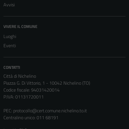
essere
Avvisi
disabilitati.
Questi cookie
non raccolgono
VIVERE IL COMUNE
informazioni
Luoghi
personali.
Eventi
CONTATTI
Città di Nichelino
Piazza G. Di Vittorio, 1 - 10042 Nichelino (TO)
Codice fiscale: 94031420014
P.IVA: 01131720011
PEC:
protocollo@cert.comune.nichelino.to.it
Centralino unico: 011 68191