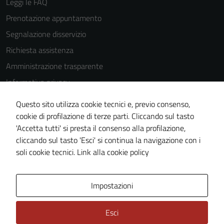
Leggi le FAQ
Prenotazione appuntamento
Segnalazione disservizio
Richiesta assistenza
Amministrazione trasparente
Informativa privacy
Cookie Policy
Questo sito utilizza cookie tecnici e, previo consenso,
Note legali
cookie di profilazione di terze parti. Cliccando sul tasto
'Accetta tutti' si presta il consenso alla profilazione,
Dichiarazione di accessibilità
cliccando sul tasto 'Esci' si continua la navigazione con i
Piano di miglioramento del sito
soli cookie tecnici.
Link alla cookie policy
Area Privata
Impostazioni
Esci