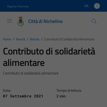
Vai ai contenuti
Vai al footer
ITA
Regione Piemonte
Lingua attiva:
Città di Nichelino
Home
/
Novità
/
Notizie
/
Contributo Di Solidarietà Alimentare
Contributo di solidarietà
alimentare
Contributo di solidarietà alimentare
Data:
Tempo di lettura:
2 min
07 Settembre 2021