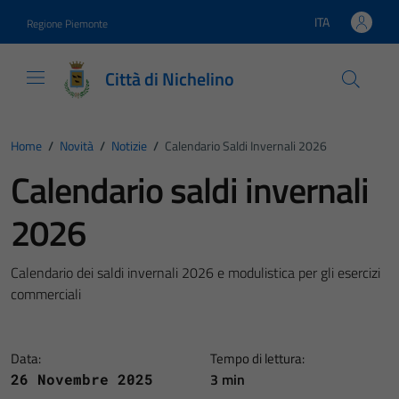
Vai ai contenuti
Vai al footer
ITA
Regione Piemonte
Lingua attiva:
Città di Nichelino
Home
/
Novità
/
Notizie
/
Calendario Saldi Invernali 2026
Calendario saldi invernali
2026
Calendario dei saldi invernali 2026 e modulistica per gli esercizi
commerciali
Data:
Tempo di lettura:
3 min
26 Novembre 2025