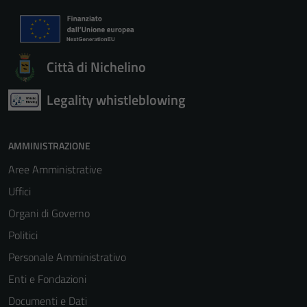
Città di Nichelino
Legality whistleblowing
Tecnici
AMMINISTRAZIONE
Questi cookie
Aree Amministrative
sono necessari
Uffici
per il
funzionamento
Organi di Governo
del sito e non
Politici
possono
Personale Amministrativo
essere
disabilitati.
Enti e Fondazioni
Questi cookie
Documenti e Dati
non raccolgono