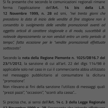
Si fa presente che secondo le comunicazioni regionali rimane
ferma l'applicazione dell'
Art. 14 bis della L.R.
12
Novembre
1999, n. 28
ed smi,
“nei trenta giorni che
precedono la data di inizio delle vendite di fine stagione non è
consentito lo svolgimento delle vendite promozionali aventi ad
oggetto articoli di carattere stagionale o di moda, suscettibili di
notevole deprezzamento se non venduti entro un certo periodo di
tempo”, fatta eccezione per le “vendite promozionali effettuate
sottocosto”.
Secondo la
nota della Regione Piemonte n. 1025/DB16.7 del
23/1/2012
, la sanzione di cui all'art. 22 del dlgs 114/98 è
applicabile solo nel caso in cui il commerciante abbia utilizzato
nel messaggio pubblicitario al consumatore la dicitura
“promozione”.
Non rilevano ai fini della sanzione l'utilizzo di messaggi quali
“prezzi pazzi”, “occasioni”, “sconti alla cassa”…
Si precisa che, ai sensi dell’
Art. 14 c. 3 della Legge Regionale
12
Novembre
1999 n. 28
, l'esercente che intende effettuare