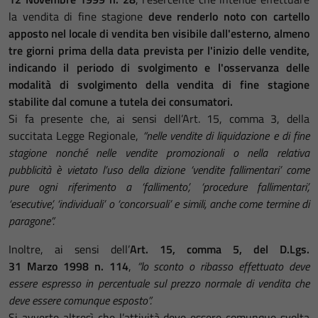
la vendita di fine stagione
deve renderlo noto con cartello
apposto nel locale di vendita ben visibile dall'esterno, almeno
tre giorni prima della data prevista per l'inizio delle vendite,
indicando il periodo di svolgimento e l'osservanza delle
modalità di svolgimento della vendita di fine stagione
stabilite dal comune a tutela dei consumatori.
Si fa presente che, ai sensi dell’Art. 15, comma 3, della
succitata Legge Regionale,
“nelle vendite di liquidazione e di fine
stagione nonché nelle vendite promozionali o nella relativa
pubblicità è vietato l’uso della dizione ‘vendite fallimentari’ come
pure ogni riferimento a ‘fallimento’, ‘procedure fallimentari’,
‘esecutive’, ‘individuali’ o ‘concorsuali’ e simili, anche come termine di
paragone”.
Inoltre, ai sensi dell’
Art. 15, comma 5, del D.Lgs.
31
Marzo
1998 n. 114
,
“lo sconto o ribasso effettuato deve
essere espresso in percentuale sul prezzo normale di vendita che
deve essere comunque esposto”.
Si avverte altresì che l’attività deve essere comunque svolta