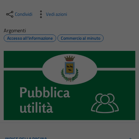
Condividi
Vedi azioni
Argomenti
Accesso all'informazione
Commercio al minuto
INDICE DELLA PAGINA