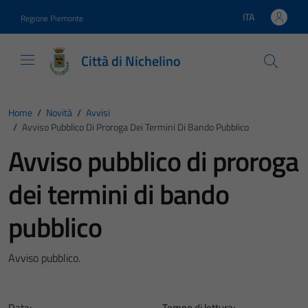
Vai ai contenuti
Vai al footer
ITA
Regione Piemonte
Lingua attiva:
Città di Nichelino
Home
/
Novità
/
Avvisi
/
Avviso Pubblico Di Proroga Dei Termini Di Bando Pubblico
Avviso pubblico di proroga
dei termini di bando
pubblico
Avviso pubblico.
Data:
Tempo di lettura: