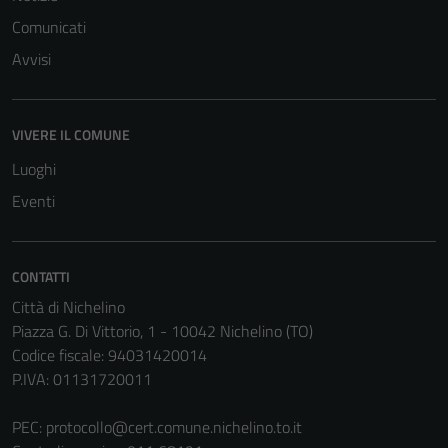
Comunicati
Avvisi
Tecnici
Questi cookie
sono necessari
VIVERE IL COMUNE
per il
Luoghi
funzionamento
Eventi
del sito e non
possono
essere
disabilitati.
CONTATTI
Questi cookie
Città di Nichelino
non raccolgono
Piazza G. Di Vittorio, 1 - 10042 Nichelino (TO)
informazioni
Codice fiscale: 94031420014
personali.
P.IVA: 01131720011
PEC:
protocollo@cert.comune.nichelino.to.it