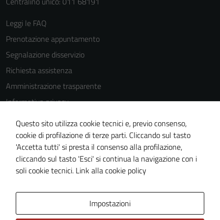
Centralino unico: 011 68191
Leggi le FAQ
Prenotazione appuntamento
Segnalazione disservizio
Richiesta assistenza
Amministrazione trasparente
Informativa privacy
Cookie Policy
Questo sito utilizza cookie tecnici e, previo consenso,
Note legali
cookie di profilazione di terze parti. Cliccando sul tasto
'Accetta tutti' si presta il consenso alla profilazione,
Dichiarazione di accessibilità
cliccando sul tasto 'Esci' si continua la navigazione con i
Piano di miglioramento del sito
soli cookie tecnici.
Link alla cookie policy
Area Privata
Impostazioni