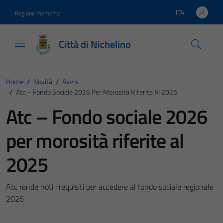
Vai ai contenuti
Vai al footer
ITA
Regione Piemonte
Lingua attiva:
Città di Nichelino
Home
/
Novità
/
Avvisi
/
Atc – Fondo Sociale 2026 Per Morosità Riferite Al 2025
Atc – Fondo sociale 2026
per morosità riferite al
2025
Atc rende noti i requisiti per accedere al fondo sociale regionale
2026