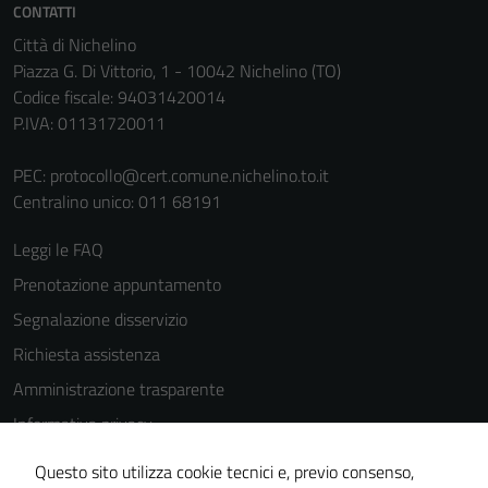
CONTATTI
Città di Nichelino
Piazza G. Di Vittorio, 1 - 10042 Nichelino (TO)
Codice fiscale: 94031420014
P.IVA: 01131720011
PEC:
protocollo@cert.comune.nichelino.to.it
Centralino unico: 011 68191
Leggi le FAQ
Prenotazione appuntamento
Segnalazione disservizio
Richiesta assistenza
Amministrazione trasparente
Informativa privacy
Cookie Policy
Questo sito utilizza cookie tecnici e, previo consenso,