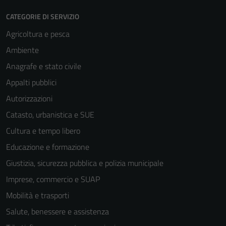
CATEGORIE DI SERVIZIO
Agricoltura e pesca
Ambiente
Anagrafe e stato civile
Appalti pubblici
Tecnici
Autorizzazioni
Questi cookie
sono necessari
Catasto, urbanistica e SUE
per il
Cultura e tempo libero
funzionamento
Educazione e formazione
del sito e non
possono
Giustizia, sicurezza pubblica e polizia municipale
essere
Imprese, commercio e SUAP
disabilitati.
Mobilità e trasporti
Questi cookie
non raccolgono
Salute, benessere e assistenza
informazioni