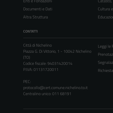
Enti e Fondazioni
Catasto,
Documenti e Dati
Cultura 
Altra Struttura
Educazio
CONTATTI
Città di Nichelino
Leggi le
Piazza G. Di Vittorio, 1 - 10042 Nichelino
Prenota
(TO)
Segnalazi
Codice fiscale: 94031420014
P.IVA: 01131720011
Richiest
PEC:
protocollo@cert.comune.nichelino.to.it
Centralino unico: 011 68191