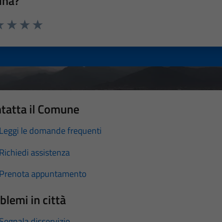
ina?
a 1 stelle su 5
luta 2 stelle su 5
Valuta 3 stelle su 5
Valuta 4 stelle su 5
Valuta 5 stelle su 5
tatta il Comune
Leggi le domande frequenti
Richiedi assistenza
Prenota appuntamento
blemi in città
Segnala disservizio