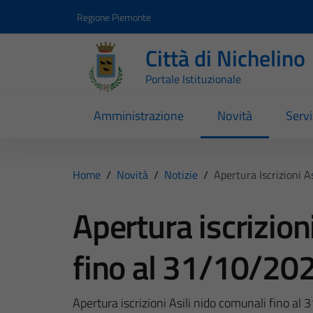
Vai ai contenuti
Vai al footer
Regione Piemonte
Città di Nichelino
Portale Istituzionale
Amministrazione
Novità
Servi
Home
/
Novità
/
Notizie
/
Apertura Iscrizioni 
Apertura iscrizion
fino al 31/10/20
Apertura iscrizioni Asili nido comunali fino a