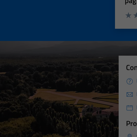
pag
Valut
Va
Con
Pro