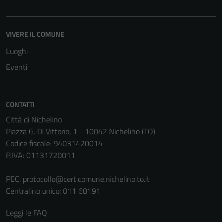
disabilitati.
Questi cookie
non raccolgono
VIVERE IL COMUNE
informazioni
Luoghi
personali.
Eventi
CONTATTI
Città di Nichelino
Piazza G. Di Vittorio, 1 - 10042 Nichelino (TO)
Codice fiscale: 94031420014
P.IVA: 01131720011
PEC:
protocollo@cert.comune.nichelino.to.it
Centralino unico: 011 68191
Leggi le FAQ