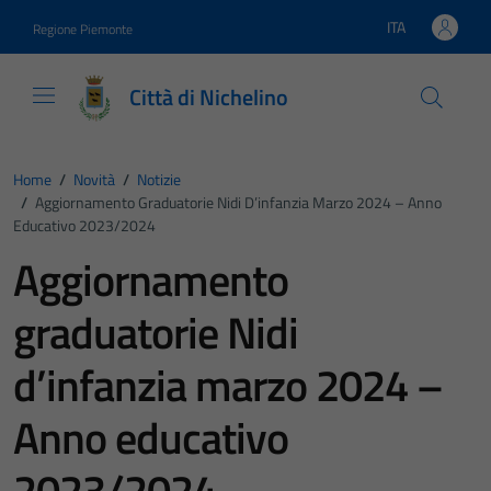
Vai ai contenuti
Vai al footer
ITA
Regione Piemonte
Lingua attiva:
Città di Nichelino
Home
/
Novità
/
Notizie
/
Aggiornamento Graduatorie Nidi D’infanzia Marzo 2024 – Anno
Educativo 2023/2024
Aggiornamento
graduatorie Nidi
d’infanzia marzo 2024 –
Anno educativo
2023/2024