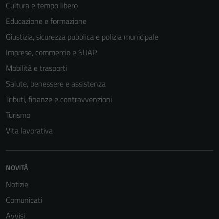
Cultura e tempo libero
Educazione e formazione
Giustizia, sicurezza pubblica e polizia municipale
Imprese, commercio e SUAP
Mobilità e trasporti
Salute, benessere e assistenza
Tributi, finanze e contravvenzioni
Turismo
Vita lavorativa
Tecnici
Questi cookie
sono necessari
NOVITÀ
per il
funzionamento
Notizie
del sito e non
Comunicati
possono
Avvisi
essere