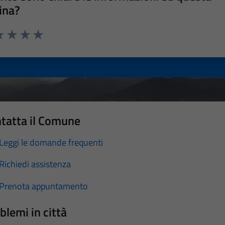
ina?
a 1 stelle su 5
luta 2 stelle su 5
Valuta 3 stelle su 5
Valuta 4 stelle su 5
Valuta 5 stelle su 5
tatta il Comune
Leggi le domande frequenti
Richiedi assistenza
Prenota appuntamento
blemi in città