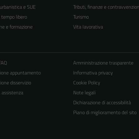
 urbanistica e SUE
Tributi, finanze e contravvenzion
e tempo libero
Turismo
ne e formazione
Vita lavorativa
 FAQ
Amministrazione trasparente
zione appuntamento
Informativa privacy
one disservizio
Cookie Policy
Tecnici
a assistenza
Note legali
Questi cookie
Dichiarazione di accessibilità
sono necessari
per il
Piano di miglioramento del sito
funzionamento
del sito e non
possono