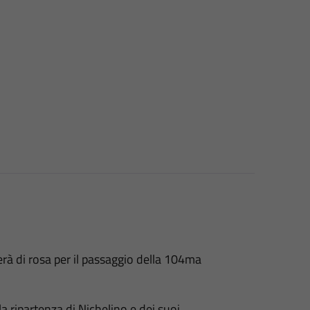
rà di rosa per il passaggio della 104ma
la ripartenza di Nichelino e dei suoi