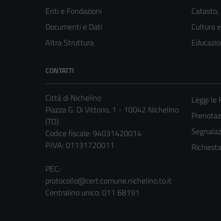
Enti e Fondazioni
Catasto,
Documenti e Dati
Cultura 
Altra Struttura
Educazio
CONTATTI
Città di Nichelino
Leggi le
Piazza G. Di Vittorio, 1 - 10042 Nichelino
Prenota
(TO)
Segnalazi
Codice fiscale: 94031420014
P.IVA: 01131720011
Richiest
PEC:
protocollo@cert.comune.nichelino.to.it
Centralino unico: 011 68191