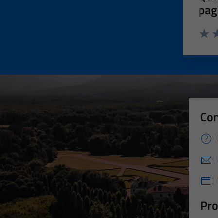
pag
Valut
Va
Con
Pro