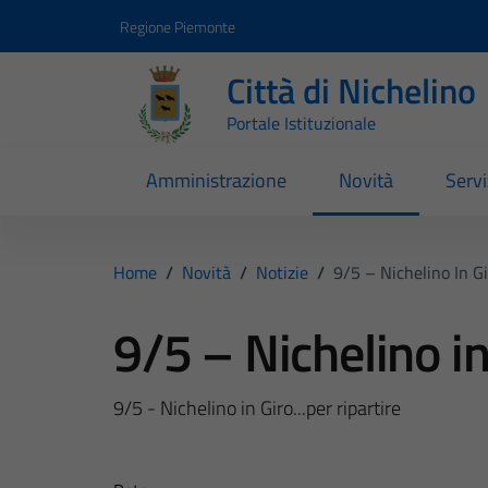
Vai ai contenuti
Vai al footer
Regione Piemonte
Città di Nichelino
Portale Istituzionale
Amministrazione
Novità
Servi
Home
/
Novità
/
Notizie
/
9/5 – Nichelino In G
9/5 – Nichelino in
9/5 - Nichelino in Giro...per ripartire