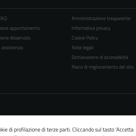
 FAQ
Amministrazione trasparente
zione appuntamento
Informativa privacy
one disservizio
Cookie Policy
a assistenza
Note legali
Dichiarazione di accessibilità
Tecnici
Piano di miglioramento del sito
Questi cookie
sono necessari
per il
funzionamento
del sito e non
possono
essere
kie di profilazione di terze parti. Cliccando sul tasto 'Accetta
disabilitati.