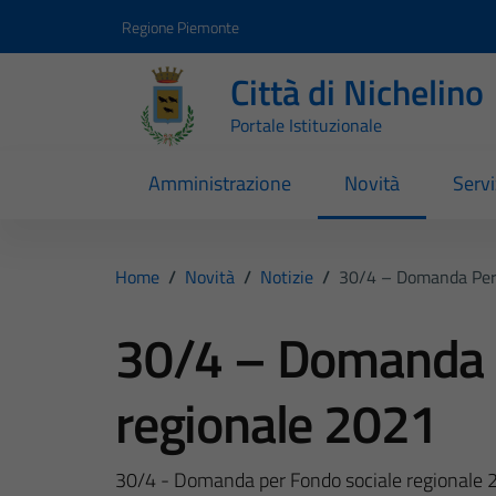
Vai ai contenuti
Vai al footer
Regione Piemonte
Città di Nichelino
Portale Istituzionale
Amministrazione
Novità
Servi
Home
/
Novità
/
Notizie
/
30/4 – Domanda Per 
30/4 – Domanda p
regionale 2021
30/4 - Domanda per Fondo sociale regionale 