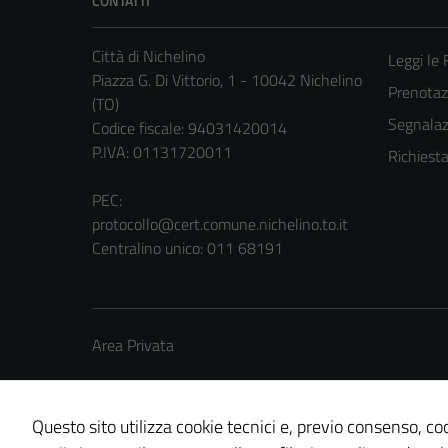
CONTATTI
Città di Nichelino
Leggi le
Piazza G. Di Vittorio, 1 - 10042 Nichelino
Prenota
(TO)
Segnalazi
Codice fiscale: 94031420014
P.IVA: 01131720011
Richiest
PEC:
protocollo@cert.comune.nichelino.to.it
Centralino unico: 011 68191
Area Privata
Questo sito utilizza cookie tecnici e, previo consenso, coo