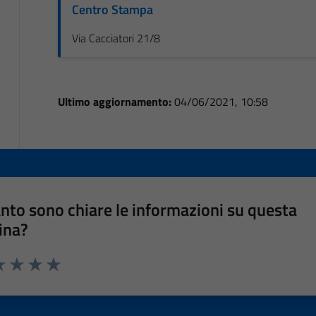
Centro Stampa
Via Cacciatori 21/8
Ultimo aggiornamento:
04/06/2021, 10:58
nto sono chiare le informazioni su questa
ina?
a 1 stelle su 5
luta 2 stelle su 5
Valuta 3 stelle su 5
Valuta 4 stelle su 5
Valuta 5 stelle su 5