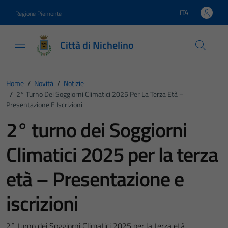
Vai ai contenuti
Vai al footer
ITA
Regione Piemonte
Lingua attiva:
Città di Nichelino
Home
/
Novità
/
Notizie
/
2° Turno Dei Soggiorni Climatici 2025 Per La Terza Età –
Presentazione E Iscrizioni
2° turno dei Soggiorni
Climatici 2025 per la terza
età – Presentazione e
iscrizioni
2° turno dei Soggiorni Climatici 2025 per la terza età