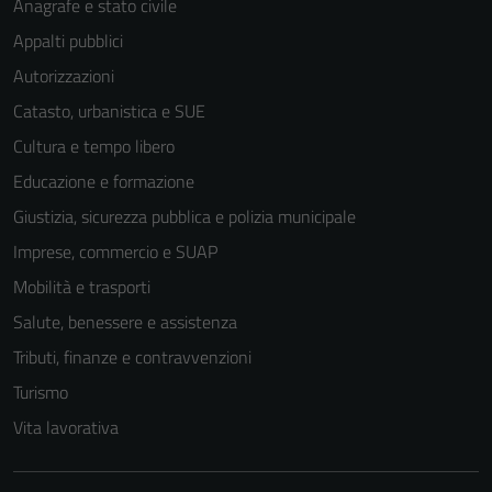
Anagrafe e stato civile
Appalti pubblici
Autorizzazioni
Catasto, urbanistica e SUE
Tecnici
Cultura e tempo libero
Questi cookie
sono necessari
Educazione e formazione
per il
Giustizia, sicurezza pubblica e polizia municipale
funzionamento
Imprese, commercio e SUAP
del sito e non
possono
Mobilità e trasporti
essere
Salute, benessere e assistenza
disabilitati.
Tributi, finanze e contravvenzioni
Questi cookie
non raccolgono
Turismo
informazioni
Vita lavorativa
personali.