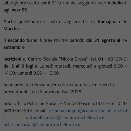
alberghiere scelte per il 2° turno dei soggiorni marini
dedicati
agli over 55
.
Anche quest'anno si potrà scegliere tra la
Romagna
e le
Marche.
Il secondo turno
è previsto nel periodo
dal 31 agosto al 14
settembre
.
Iscrizioni
al Centro Sociale "Nicola Grosa" (tel. 011 6819740)
dal 2 all'8 luglio
. Lunedì martedì, mercoledì e giovedì 9.00 –
14.00; venerdì 9.00 – 13.00.
Sono previste riduzioni per determinate fasce di reddito,
presentando la dichiarazione Isee 2025.
Info
: Ufficio Politiche Sociali – Via Del Pascolo,13/a – tel. 011-
6819344-533 email:
tiziana.maugeri@comune.nichelino.to.it
-
antonella.macri@comune.nichelino.to.it
-
politichesociali@comune.nichelino.to.it