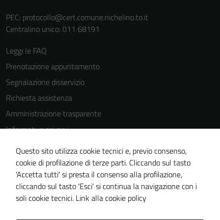
PEC:
protocollo@cert.comune.nichelino.to.it
Centralino unico: 011 68191
Leggi le FAQ
Prenotazione appuntamento
Segnalazione disservizio
Richiesta assistenza
Amministrazione trasparente
Informativa privacy
Cookie Policy
Questo sito utilizza cookie tecnici e, previo consenso,
Note legali
cookie di profilazione di terze parti. Cliccando sul tasto
'Accetta tutti' si presta il consenso alla profilazione,
Dichiarazione di accessibilità
cliccando sul tasto 'Esci' si continua la navigazione con i
Piano di miglioramento del sito
soli cookie tecnici.
Link alla cookie policy