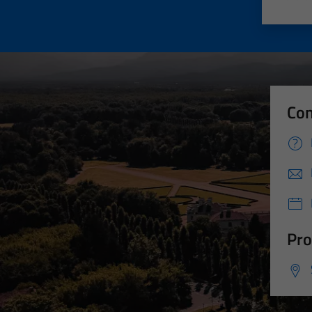
Valut
Va
Con
Pro