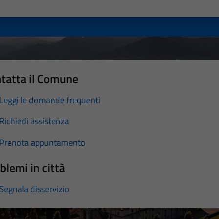
a 1 stelle su 5
luta 2 stelle su 5
Valuta 3 stelle su 5
Valuta 4 stelle su 5
Valuta 5 stelle su 5
tatta il Comune
Leggi le domande frequenti
Richiedi assistenza
Prenota appuntamento
blemi in città
Segnala disservizio