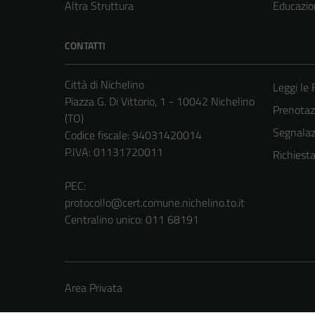
Altra Struttura
Educazio
CONTATTI
Città di Nichelino
Leggi le
Piazza G. Di Vittorio, 1 - 10042 Nichelino
Prenota
(TO)
Segnalazi
Codice fiscale: 94031420014
P.IVA: 01131720011
Richiest
PEC:
protocollo@cert.comune.nichelino.to.it
Centralino unico: 011 68191
Area Privata