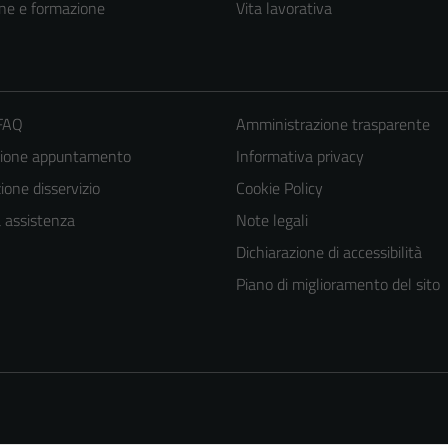
ne e formazione
Vita lavorativa
 FAQ
Amministrazione trasparente
zione appuntamento
Informativa privacy
one disservizio
Cookie Policy
a assistenza
Note legali
Dichiarazione di accessibilità
Piano di miglioramento del sito