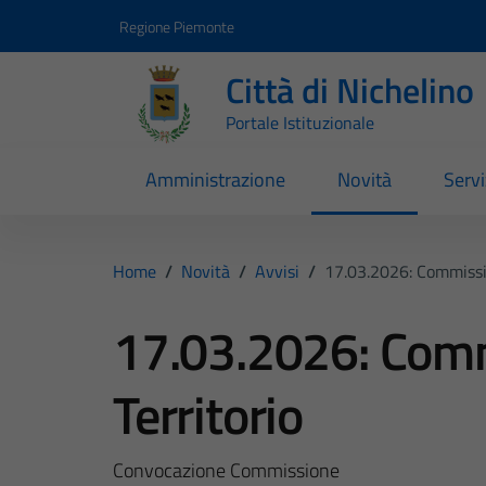
Vai ai contenuti
Vai al footer
Regione Piemonte
Città di Nichelino
Portale Istituzionale
Amministrazione
Novità
Servi
Home
/
Novità
/
Avvisi
/
17.03.2026: Commissio
17.03.2026: Comm
Territorio
Convocazione Commissione