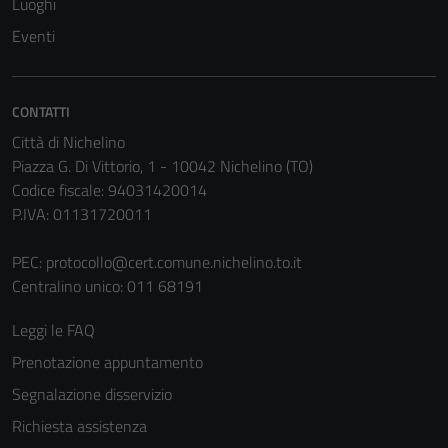
Luoghi
non raccolgono
Eventi
informazioni
personali.
CONTATTI
Città di Nichelino
Piazza G. Di Vittorio, 1 - 10042 Nichelino (TO)
Codice fiscale: 94031420014
P.IVA: 01131720011
PEC:
protocollo@cert.comune.nichelino.to.it
Centralino unico: 011 68191
Leggi le FAQ
Prenotazione appuntamento
Segnalazione disservizio
Richiesta assistenza