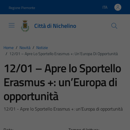
Vai ai contenuti
Vai al footer
ITA
Regione Piemonte
Lingua attiva:
Città di Nichelino
Home
/
Novità
/
Notizie
/
12/01 – Apre Lo Sportello Erasmus +: Un’Europa Di Opportunità
12/01 – Apre lo Sportello
Erasmus +: un’Europa di
opportunità
12/01 - Apre lo Sportello Erasmus +: un'Europa di opportunità
Data:
Tempo di lettura: