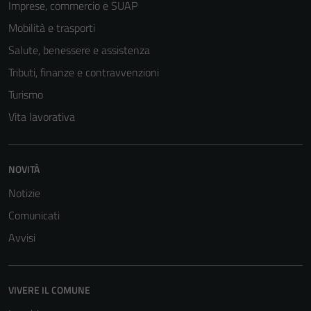
Imprese, commercio e SUAP
Mobilità e trasporti
Salute, benessere e assistenza
Tributi, finanze e contravvenzioni
Turismo
Vita lavorativa
Tecnici
NOVITÀ
Questi cookie
sono necessari
Notizie
per il
Comunicati
funzionamento
Avvisi
del sito e non
possono
essere
disabilitati.
VIVERE IL COMUNE
Questi cookie