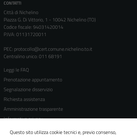
CONTATTI
per il
Città di Nichelino
funzionamento
Piazza G. Di Vittorio, 1 - 10042 Nichelino (TO)
del sito e non
Codice fiscale: 94031420014
possono
P.IVA: 01131720011
essere
disabilitati.
PEC:
protocollo@cert.comune.nichelino.to.it
Questi cookie
Centralino unico: 011 68191
non raccolgono
informazioni
Leggi le FAQ
personali.
Prenotazione appuntamento
Segnalazione disservizio
Richiesta assistenza
Amministrazione trasparente
Informativa privacy
Cookie Policy
Questo sito utilizza cookie tecnici e, previo consenso,