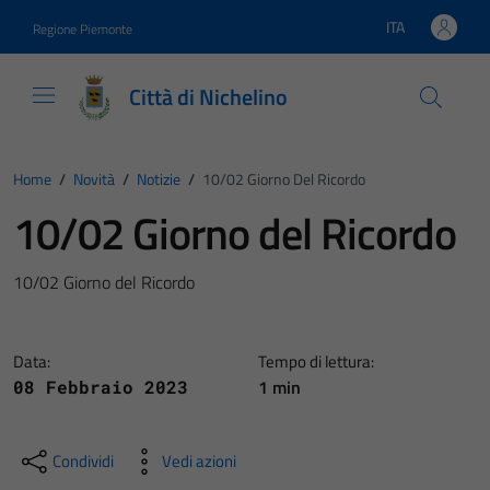
Vai ai contenuti
Vai al footer
ITA
Regione Piemonte
Lingua attiva:
Città di Nichelino
Home
/
Novità
/
Notizie
/
10/02 Giorno Del Ricordo
10/02 Giorno del Ricordo
10/02 Giorno del Ricordo
Data:
Tempo di lettura:
1 min
08 Febbraio 2023
Condividi
Vedi azioni