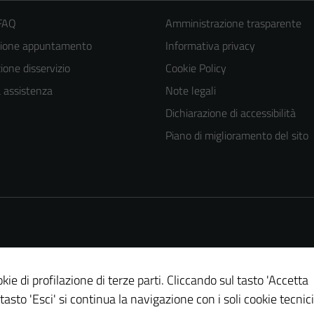
 FAQ
Amministrazione trasparente
zione appuntamento
Informativa privacy
one disservizio
Cookie Policy
a assistenza
Note legali
Dichiarazione di accessibilità
Piano di miglioramento del sito
Tecnici
Questi cookie
sono necessari
per il
funzionamento
del sito e non
possono
essere
kie di profilazione di terze parti. Cliccando sul tasto 'Accetta
disabilitati.
 tasto 'Esci' si continua la navigazione con i soli cookie tecnici
Questi cookie