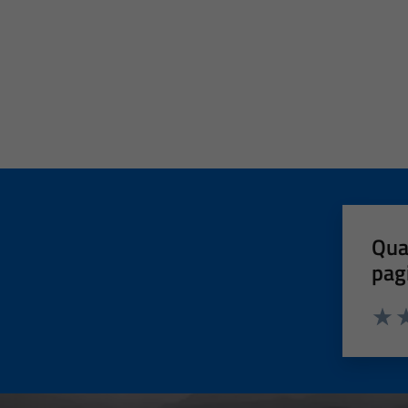
Qua
pag
Valut
Va