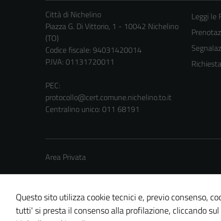
Città di Nichelino
Leggi le
Piazza G. Di Vittorio, 1 - 10042 Nichelino
Prenota
(TO)
Segnalazi
Codice fiscale: 94031420014
P.IVA: 01131720011
Richiest
PEC:
protocollo@cert.comune.nichelino.to.it
Centralino unico: 011 68191
Area Privata
Questo sito utilizza cookie tecnici e, previo consenso, coo
tutti' si presta il consenso alla profilazione, cliccando sul
Credits: ©
Technical Design s.r.l.