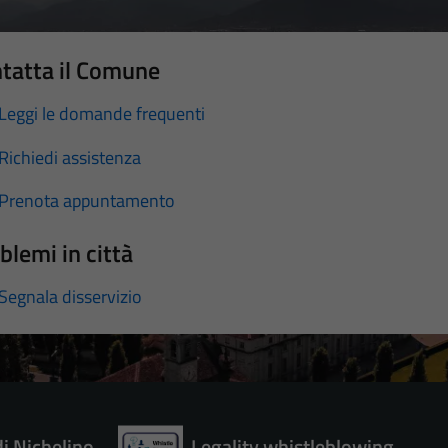
tatta il Comune
Leggi le domande frequenti
Richiedi assistenza
Prenota appuntamento
blemi in città
Segnala disservizio
di Nichelino
Legality whistleblowing