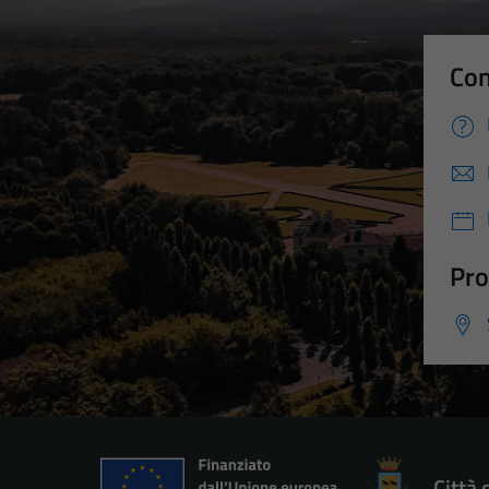
Con
Pro
Città 