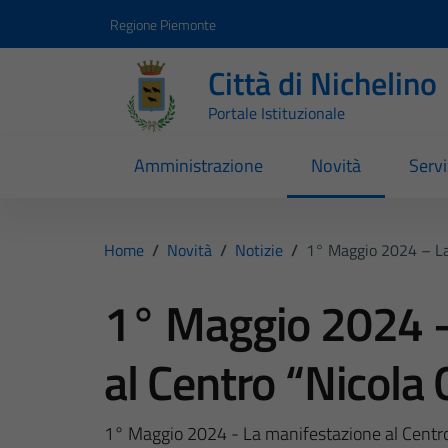
Vai ai contenuti
Vai al footer
Regione Piemonte
Città di Nichelino
Portale Istituzionale
Amministrazione
Novità
Servi
Home
/
Novità
/
Notizie
/
1° Maggio 2024 – La
1° Maggio 2024 –
al Centro “Nicola
1° Maggio 2024 - La manifestazione al Centro