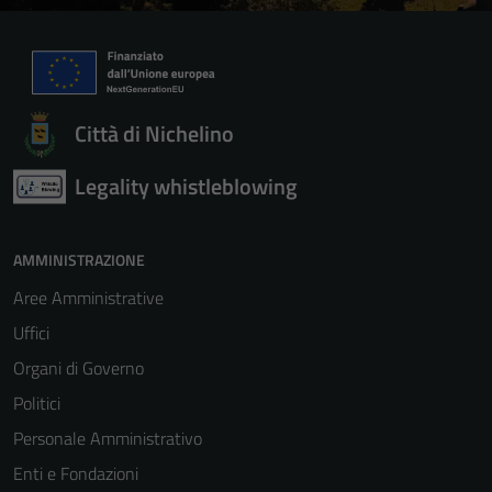
Città di Nichelino
Legality whistleblowing
Tecnici
AMMINISTRAZIONE
Questi cookie
sono necessari
Aree Amministrative
per il
Uffici
funzionamento
Organi di Governo
del sito e non
possono
Politici
essere
Personale Amministrativo
disabilitati.
Enti e Fondazioni
Questi cookie