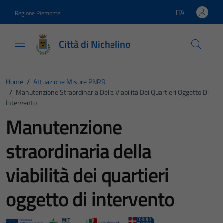
Vai ai contenuti
Vai al footer
ITA
Regione Piemonte
Lingua attiva:
Città di Nichelino
Home
/
Attuazione Misure PNRR
/
Manutenzione Straordinaria Della Viabilità Dei Quartieri Oggetto Di
Intervento
Manutenzione
straordinaria della
viabilità dei quartieri
oggetto di intervento