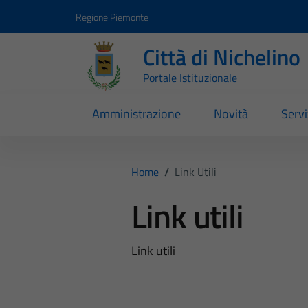
Vai ai contenuti
Vai al footer
Regione Piemonte
Città di Nichelino
Portale Istituzionale
Amministrazione
Novità
Servi
Home
/
Link Utili
Link utili
Link utili