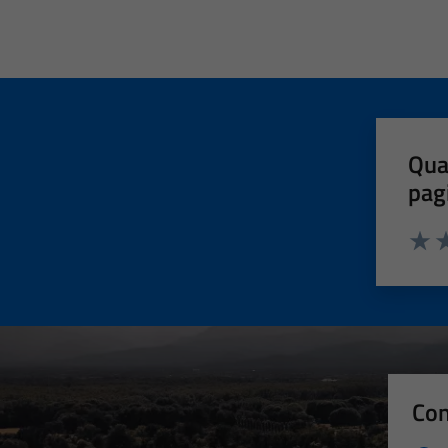
Qua
pag
Valut
Va
Con