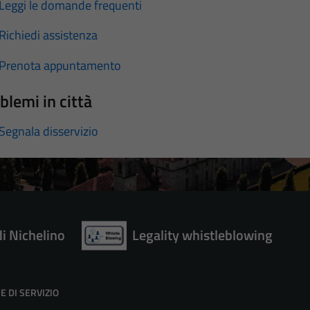
Leggi le domande frequenti
Richiedi assistenza
Prenota appuntamento
blemi in città
Segnala disservizio
di Nichelino
Legality whistleblowing
E DI SERVIZIO