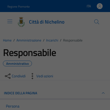
Vai ai contenuti
Vai al footer
ITA
Regione Piemonte
Lingua attiva:
Città di Nichelino
Home
/
Amministrazione
/
Incarichi
/
Responsabile
Responsabile
Amministrativo
Condividi
Vedi azioni
INDICE DELLA PAGINA
Persona