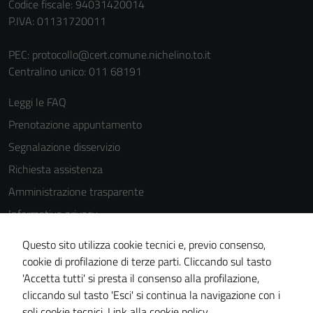
funzionamento
Codice fiscale: 94031420014
del sito e non
P.IVA: 01131720011
possono
essere
PEC:
protocollo@cert.comune.nichelino.to.it
disabilitati.
Centralino unico: 011 68191
Questi cookie
Leggi le FAQ
non raccolgono
informazioni
Prenotazione appuntamento
personali.
Segnalazione disservizio
Richiesta assistenza
Amministrazione trasparente
Informativa privacy
Cookie Policy
Questo sito utilizza cookie tecnici e, previo consenso,
Note legali
cookie di profilazione di terze parti. Cliccando sul tasto
'Accetta tutti' si presta il consenso alla profilazione,
Dichiarazione di accessibilità
cliccando sul tasto 'Esci' si continua la navigazione con i
Piano di miglioramento del sito
soli cookie tecnici.
Link alla cookie policy