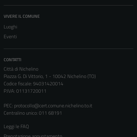
VIVERE IL COMUNE
Luoghi
Eventi
CONTATTI
Città di Nichelino
Piazza G. Di Vittorio, 1 - 10042 Nichelino (TO)
Tecnici
Codice fiscale: 94031420014
Questi cookie
P.IVA: 01131720011
sono necessari
per il
PEC:
protocollo@cert.comune.nichelino.to.it
funzionamento
Centralino unico: 011 68191
del sito e non
possono
Leggi le FAQ
essere
Prenotazione appuntamento