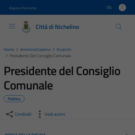
Vai ai contenuti
Vai al footer
ITA
Regione Piemonte
Lingua attiva:
Città di Nichelino
Home
/
Amministrazione
/
Incarichi
/
Presidente Del Consiglio Comunale
Presidente del Consiglio
Comunale
Politico
Condividi
Vedi azioni
INDICE DELLA PAGINA