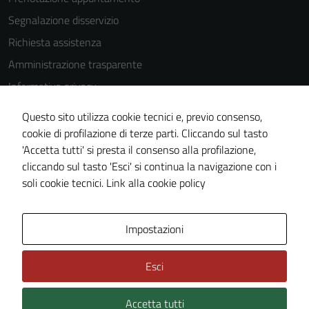
disabilitati.
Segnalazione disservizio
Questi cookie
non raccolgono
Richiesta assistenza
informazioni
Amministrazione trasparente
personali.
Informativa privacy
Cookie Policy
Questo sito utilizza cookie tecnici e, previo consenso,
Note legali
cookie di profilazione di terze parti. Cliccando sul tasto
'Accetta tutti' si presta il consenso alla profilazione,
Dichiarazione di accessibilità
cliccando sul tasto 'Esci' si continua la navigazione con i
Piano di miglioramento del sito
soli cookie tecnici.
Link alla cookie policy
Area Privata
Impostazioni
Esci
Accetta tutti
Credits: ©
Technical Design s.r.l.