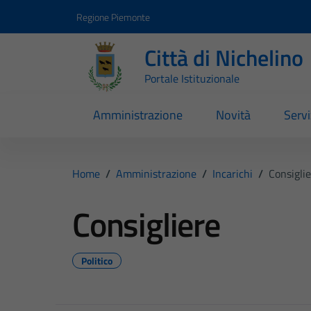
Vai ai contenuti
Vai al footer
Regione Piemonte
Città di Nichelino
Portale Istituzionale
Amministrazione
Novità
Servi
Home
/
Amministrazione
/
Incarichi
/
Consigli
Consigliere
Politico