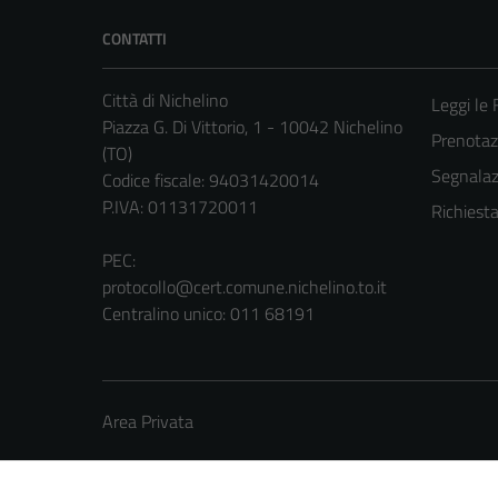
CONTATTI
Città di Nichelino
Leggi le
Piazza G. Di Vittorio, 1 - 10042 Nichelino
Prenota
(TO)
Segnalazi
Codice fiscale: 94031420014
P.IVA: 01131720011
Richiest
PEC:
protocollo@cert.comune.nichelino.to.it
Centralino unico: 011 68191
Area Privata