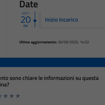
Date
2021
20
Inizio Incarico
Ott
Ultimo aggiornamento:
30/09/2025, 14:32
nto sono chiare le informazioni su questa
ina?
a 1 stelle su 5
luta 2 stelle su 5
Valuta 3 stelle su 5
Valuta 4 stelle su 5
Valuta 5 stelle su 5