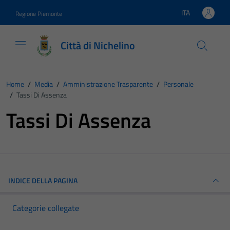
Vai ai contenuti
Vai al footer
ITA
Regione Piemonte
Lingua attiva:
Città di Nichelino
Home
/
Media
/
Amministrazione Trasparente
/
Personale
/
Tassi Di Assenza
Tassi Di Assenza
INDICE DELLA PAGINA
Categorie collegate