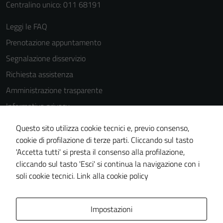
Centralino unico: 011 68191
Leggi le FAQ
Tecnici
Prenotazione appuntamento
Questi cookie
Segnalazione disservizio
sono necessari
Richiesta assistenza
per il
Amministrazione trasparente
funzionamento
del sito e non
Informativa privacy
possono
Cookie Policy
essere
Questo sito utilizza cookie tecnici e, previo consenso,
Note legali
disabilitati.
cookie di profilazione di terze parti. Cliccando sul tasto
Questi cookie
'Accetta tutti' si presta il consenso alla profilazione,
Dichiarazione di accessibilità
non raccolgono
cliccando sul tasto 'Esci' si continua la navigazione con i
Piano di miglioramento del sito
informazioni
soli cookie tecnici.
Link alla cookie policy
personali.
Area Privata
Impostazioni