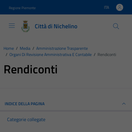
Vai ai contenuti
Vai al footer
ITA
Regione Piemonte
Lingua attiva:
Città di Nichelino
Home
/
Media
/
Amministrazione Trasparente
/
Organi Di Revisione Amministrativa E Contabile
/
Rendiconti
Rendiconti
INDICE DELLA PAGINA
Categorie collegate