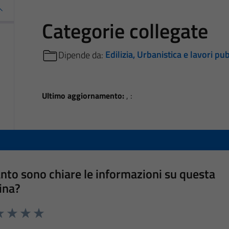
Categorie collegate
Dipende da:
Edilizia, Urbanistica e lavori pub
Ultimo aggiornamento:
, :
nto sono chiare le informazioni su questa
ina?
a 1 stelle su 5
luta 2 stelle su 5
Valuta 3 stelle su 5
Valuta 4 stelle su 5
Valuta 5 stelle su 5