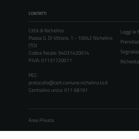
CONTATTI
Città di Nichelino
Leggi le
Piazza G. Di Vittorio, 1 - 10042 Nichelino
Prenota
(TO)
Segnalazi
Codice fiscale: 94031420014
P.IVA: 01131720011
Richiest
PEC:
protocollo@cert.comune.nichelino.to.it
Centralino unico: 011 68191
Area Privata