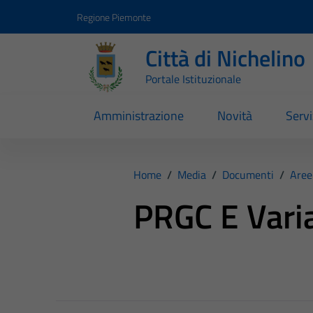
Vai ai contenuti
Vai al footer
Regione Piemonte
Città di Nichelino
Portale Istituzionale
Amministrazione
Novità
Servi
Home
/
Media
/
Documenti
/
Aree
PRGC E Vari