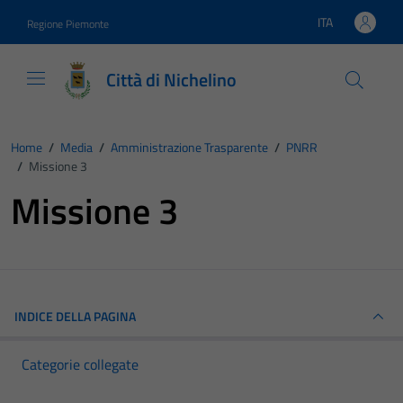
Vai ai contenuti
Vai al footer
ITA
Regione Piemonte
Lingua attiva:
Città di Nichelino
Home
/
Media
/
Amministrazione Trasparente
/
PNRR
/
Missione 3
Missione 3
INDICE DELLA PAGINA
Categorie collegate