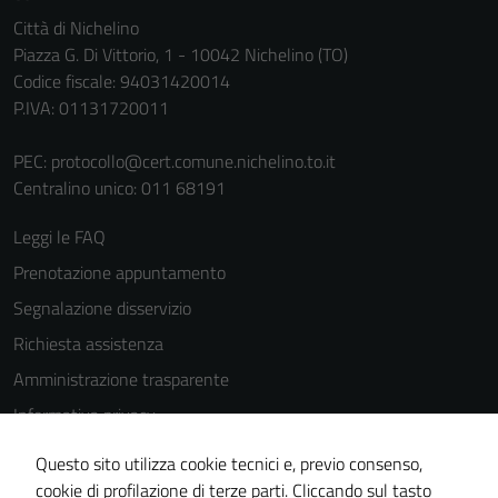
Città di Nichelino
Piazza G. Di Vittorio, 1 - 10042 Nichelino (TO)
Codice fiscale: 94031420014
P.IVA: 01131720011
PEC:
protocollo@cert.comune.nichelino.to.it
Centralino unico: 011 68191
Leggi le FAQ
Prenotazione appuntamento
Segnalazione disservizio
Richiesta assistenza
Amministrazione trasparente
Informativa privacy
Tecnici
Cookie Policy
Questi cookie
Questo sito utilizza cookie tecnici e, previo consenso,
Note legali
sono necessari
cookie di profilazione di terze parti. Cliccando sul tasto