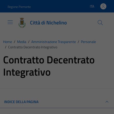
Vai ai contenuti
Vai al footer
ITA
Regione Piemonte
Lingua attiva:
Città di Nichelino
Home
/
Media
/
Amministrazione Trasparente
/
Personale
/
Contratto Decentrato Integrativo
Contratto Decentrato
Integrativo
INDICE DELLA PAGINA