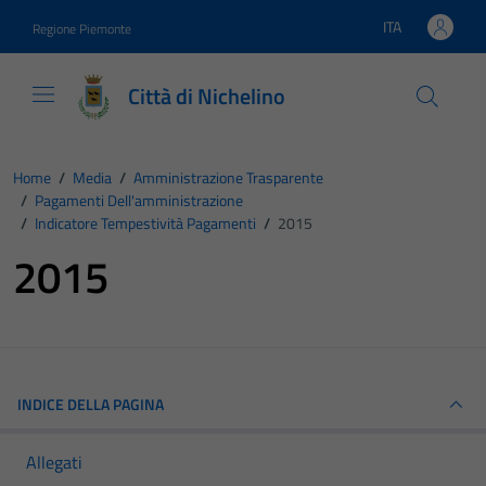
Vai ai contenuti
Vai al footer
ITA
Regione Piemonte
Lingua attiva:
Città di Nichelino
Home
/
Media
/
Amministrazione Trasparente
/
Pagamenti Dell'amministrazione
/
Indicatore Tempestività Pagamenti
/
2015
2015
INDICE DELLA PAGINA
Allegati