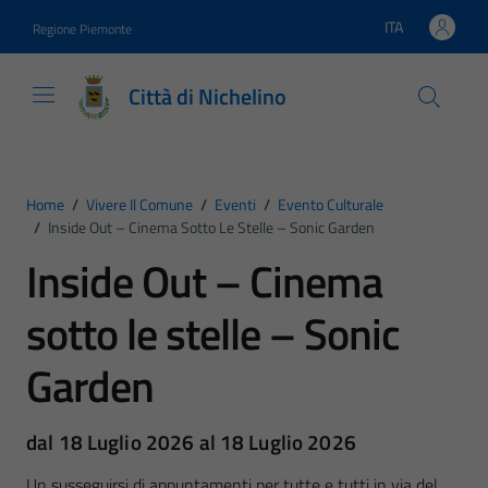
Vai ai contenuti
Vai al footer
ITA
Regione Piemonte
Lingua attiva:
Città di Nichelino
Home
/
Vivere Il Comune
/
Eventi
/
Evento Culturale
/
Inside Out – Cinema Sotto Le Stelle – Sonic Garden
Inside Out – Cinema
sotto le stelle – Sonic
Garden
dal 18 Luglio 2026 al 18 Luglio 2026
Un susseguirsi di appuntamenti per tutte e tutti in via del