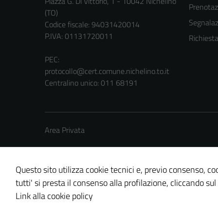
Piazza G. Di Vittorio, 1 - 10042 Nichelino
Prenota
(TO)
Segnalazi
Codice fiscale: 94031420014
P.IVA: 01131720011
Richiest
PEC:
protocollo@cert.comune.nichelino.to.it
Centralino unico: 011 68191
Area Privata
Questo sito utilizza cookie tecnici e, previo consenso, coo
tutti' si presta il consenso alla profilazione, cliccando sul
Credits: ©
Technical Design s.r.l.
Link alla cookie policy