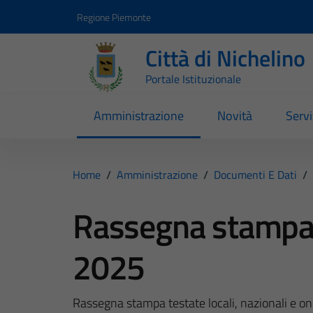
Vai ai contenuti
Vai al footer
Regione Piemonte
Città di Nichelino
Portale Istituzionale
Amministrazione
Novità
Servi
Home
/
Amministrazione
/
Documenti E Dati
/
Rassegna stampa 
2025
Rassegna stampa testate locali, nazionali e on