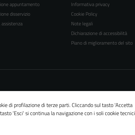
zione appuntamento
Informativa privacy
one disservizio
Cookie Policy
a assistenza
Note legali
Dichiarazione di accessibilità
Piano di miglioramento del sito
kie di profilazione di terze parti. Cliccando sul tasto 'Accetta
 tasto 'Esci' si continua la navigazione con i soli cookie tecnici
Tecnici
Questi cookie