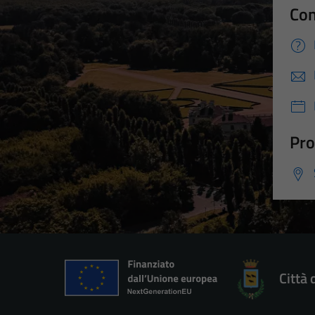
Con
Pro
Città 