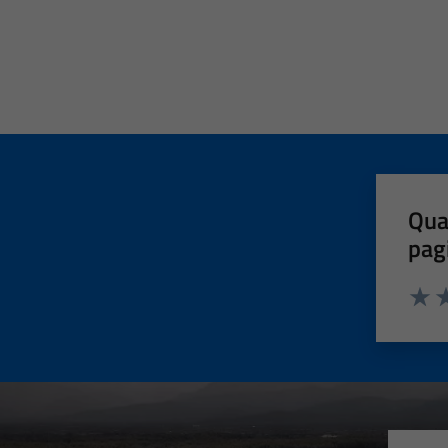
Qua
pag
Valut
Va