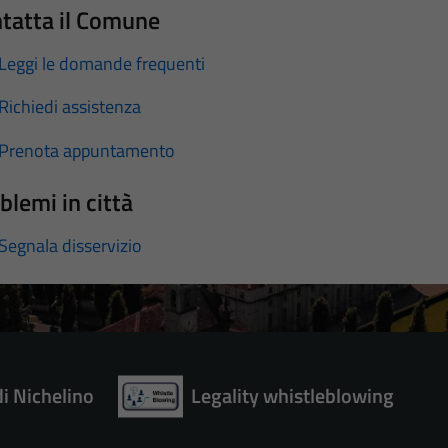
tatta il Comune
Leggi le domande frequenti
Richiedi assistenza
Prenota appuntamento
blemi in città
Segnala disservizio
di Nichelino
Legality whistleblowing