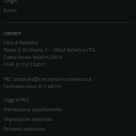
Luoghi
Questi cookie
Eventi
sono necessari
per il
funzionamento
CONTATTI
del sito e non
Città di Nichelino
possono
Piazza G. Di Vittorio, 1 - 10042 Nichelino (TO)
essere
Codice fiscale: 94031420014
disabilitati.
P.IVA: 01131720011
Questi cookie
non raccolgono
PEC:
protocollo@cert.comune.nichelino.to.it
informazioni
Centralino unico: 011 68191
personali.
Leggi le FAQ
Prenotazione appuntamento
Segnalazione disservizio
Richiesta assistenza