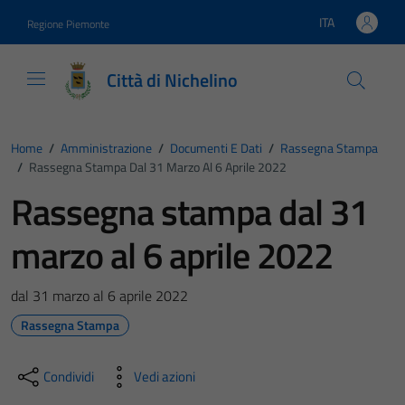
Vai ai contenuti
Vai al footer
ITA
Regione Piemonte
Lingua attiva:
Città di Nichelino
Home
/
Amministrazione
/
Documenti E Dati
/
Rassegna Stampa
/
Rassegna Stampa Dal 31 Marzo Al 6 Aprile 2022
Rassegna stampa dal 31
marzo al 6 aprile 2022
dal 31 marzo al 6 aprile 2022
Rassegna Stampa
Condividi
Vedi azioni