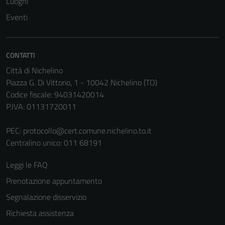
Luoghi
Questi cookie
Eventi
sono necessari
per il
funzionamento
CONTATTI
del sito e non
Città di Nichelino
possono
Piazza G. Di Vittorio, 1 - 10042 Nichelino (TO)
essere
Codice fiscale: 94031420014
disabilitati.
P.IVA: 01131720011
Questi cookie
non raccolgono
PEC:
protocollo@cert.comune.nichelino.to.it
informazioni
Centralino unico: 011 68191
personali.
Leggi le FAQ
Prenotazione appuntamento
Segnalazione disservizio
Richiesta assistenza