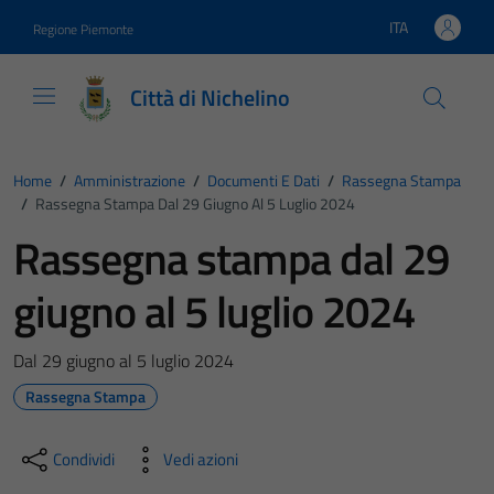
Vai ai contenuti
Vai al footer
ITA
Regione Piemonte
Lingua attiva:
Città di Nichelino
Home
/
Amministrazione
/
Documenti E Dati
/
Rassegna Stampa
/
Rassegna Stampa Dal 29 Giugno Al 5 Luglio 2024
Rassegna stampa dal 29
giugno al 5 luglio 2024
Dal 29 giugno al 5 luglio 2024
Rassegna Stampa
Condividi
Vedi azioni