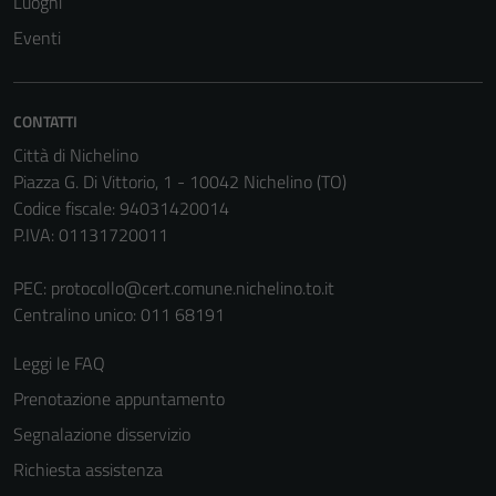
Luoghi
Questi cookie
Eventi
sono necessari
per il
funzionamento
CONTATTI
del sito e non
Città di Nichelino
possono
Piazza G. Di Vittorio, 1 - 10042 Nichelino (TO)
essere
Codice fiscale: 94031420014
disabilitati.
P.IVA: 01131720011
Questi cookie
non raccolgono
PEC:
protocollo@cert.comune.nichelino.to.it
informazioni
Centralino unico: 011 68191
personali.
Leggi le FAQ
Prenotazione appuntamento
Segnalazione disservizio
Richiesta assistenza