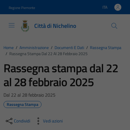
Vai ai contenuti
Vai al footer
ITA
Regione Piemonte
Lingua attiva:
Città di Nichelino
Home
/
Amministrazione
/
Documenti E Dati
/
Rassegna Stampa
/
Rassegna Stampa Dal 22 Al 28 Febbraio 2025
Rassegna stampa dal 22
al 28 febbraio 2025
Dal 22 al 28 febbraio 2025
Rassegna Stampa
Condividi
Vedi azioni