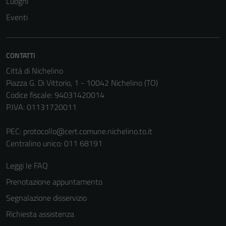
Luoghi
Questi cookie
Eventi
sono necessari
per il
funzionamento
CONTATTI
del sito e non
Città di Nichelino
possono
Piazza G. Di Vittorio, 1 - 10042 Nichelino (TO)
essere
Codice fiscale: 94031420014
disabilitati.
P.IVA: 01131720011
Questi cookie
non raccolgono
PEC:
protocollo@cert.comune.nichelino.to.it
informazioni
Centralino unico: 011 68191
personali.
Leggi le FAQ
Prenotazione appuntamento
Segnalazione disservizio
Richiesta assistenza