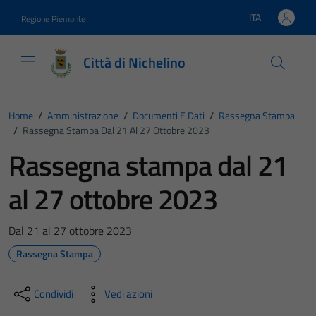
Vai ai contenuti
Vai al footer
ITA
Regione Piemonte
Lingua attiva:
Città di Nichelino
Home
/
Amministrazione
/
Documenti E Dati
/
Rassegna Stampa
/
Rassegna Stampa Dal 21 Al 27 Ottobre 2023
Rassegna stampa dal 21
al 27 ottobre 2023
Dal 21 al 27 ottobre 2023
Rassegna Stampa
Condividi
Vedi azioni