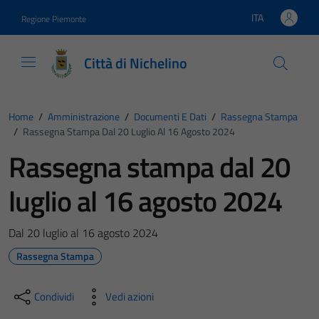
Vai ai contenuti
Vai al footer
ITA
Regione Piemonte
Lingua attiva:
Città di Nichelino
Home
/
Amministrazione
/
Documenti E Dati
/
Rassegna Stampa
/
Rassegna Stampa Dal 20 Luglio Al 16 Agosto 2024
Rassegna stampa dal 20
luglio al 16 agosto 2024
Dal 20 luglio al 16 agosto 2024
Rassegna Stampa
Condividi
Vedi azioni