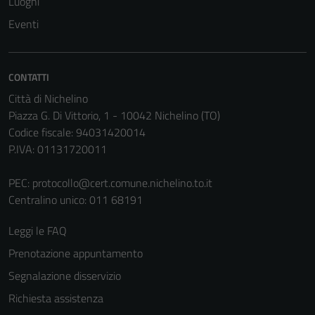
Luoghi
Questi cookie
Eventi
sono necessari
per il
funzionamento
CONTATTI
del sito e non
Città di Nichelino
possono
Piazza G. Di Vittorio, 1 - 10042 Nichelino (TO)
essere
Codice fiscale: 94031420014
disabilitati.
P.IVA: 01131720011
Questi cookie
non raccolgono
PEC:
protocollo@cert.comune.nichelino.to.it
informazioni
Centralino unico: 011 68191
personali.
Leggi le FAQ
Prenotazione appuntamento
Segnalazione disservizio
Richiesta assistenza