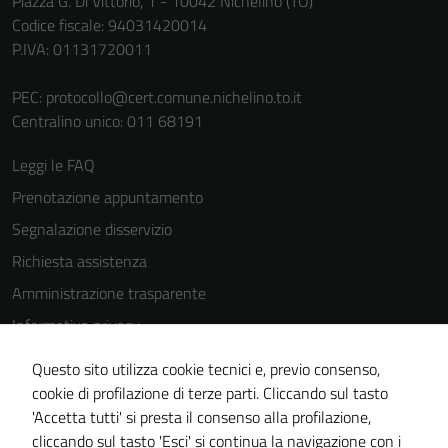
Piazza G. Di Vittorio, 1 - 10042 Nichelino (TO)
Codice fiscale: 94031420014
P.IVA: 01131720011
PEC:
protocollo@cert.comune.nichelino.to.it
Centralino unico: 011 68191
Tecnici
Leggi le FAQ
Questi cookie
sono necessari
Prenotazione appuntamento
per il
Segnalazione disservizio
funzionamento
Richiesta assistenza
del sito e non
possono
Amministrazione trasparente
essere
Informativa privacy
disabilitati.
Cookie Policy
Questi cookie
Questo sito utilizza cookie tecnici e, previo consenso,
non raccolgono
Note legali
cookie di profilazione di terze parti. Cliccando sul tasto
informazioni
'Accetta tutti' si presta il consenso alla profilazione,
Dichiarazione di accessibilità
personali.
cliccando sul tasto 'Esci' si continua la navigazione con i