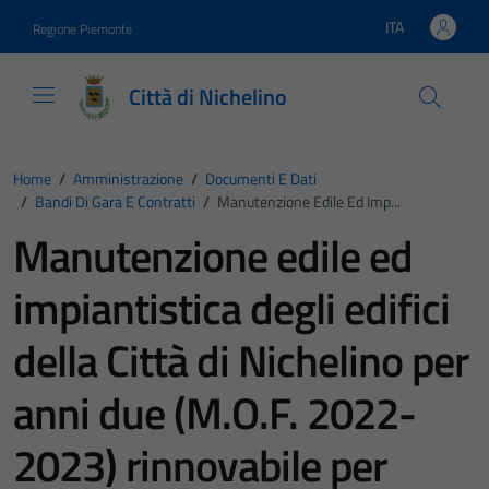
Vai ai contenuti
Vai al footer
ITA
Regione Piemonte
Lingua attiva:
Città di Nichelino
Home
/
Amministrazione
/
Documenti E Dati
/
Bandi Di Gara E Contratti
/
Manutenzione Edile Ed Imp...
Manutenzione edile ed
impiantistica degli edifici
della Città di Nichelino per
anni due (M.O.F. 2022-
2023) rinnovabile per