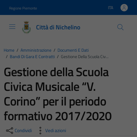
Vai ai contenuti
Vai al footer
ITA
Regione Piemonte
Lingua attiva:
Città di Nichelino
Home
/
Amministrazione
/
Documenti E Dati
/
Bandi Di Gara E Contratti
/
Gestione Della Scuola Civ...
Gestione della Scuola
Civica Musicale “V.
Corino” per il periodo
formativo 2017/2020
Condividi
Vedi azioni