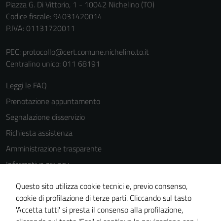
Piazza G. Di Vittorio, 1 - 10042 Nichelino (TO)
funzionamento
Codice fiscale: 94031420014
del sito e non
P.IVA: 01131720011
possono
essere
PEC:
protocollo@cert.comune.nichelino.to.it
disabilitati.
Centralino unico: 011 68191
Questi cookie
non raccolgono
Leggi le FAQ
informazioni
Prenotazione appuntamento
personali.
Segnalazione disservizio
Richiesta assistenza
Amministrazione trasparente
Informativa privacy
Cookie Policy
Questo sito utilizza cookie tecnici e, previo consenso,
Note legali
cookie di profilazione di terze parti. Cliccando sul tasto
'Accetta tutti' si presta il consenso alla profilazione,
Dichiarazione di accessibilità