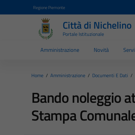
Vai ai contenuti
Vai al footer
Regione Piemonte
Città di Nichelino
Portale Istituzionale
Amministrazione
Novità
Servi
Home
/
Amministrazione
/
Documenti E Dati
/
Bando noleggio at
Stampa Comunal