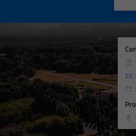
Valut
Va
Con
Pro