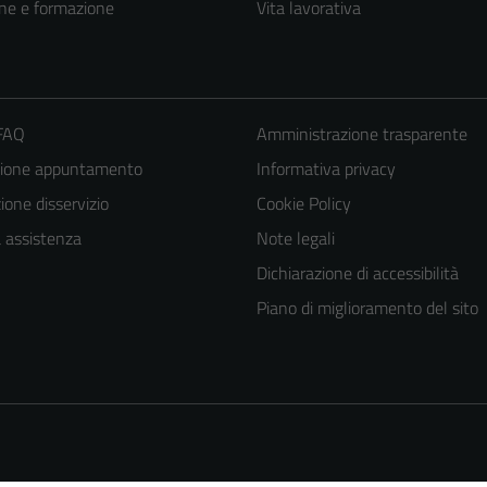
ne e formazione
Vita lavorativa
 FAQ
Amministrazione trasparente
zione appuntamento
Informativa privacy
one disservizio
Cookie Policy
a assistenza
Note legali
Dichiarazione di accessibilità
Piano di miglioramento del sito