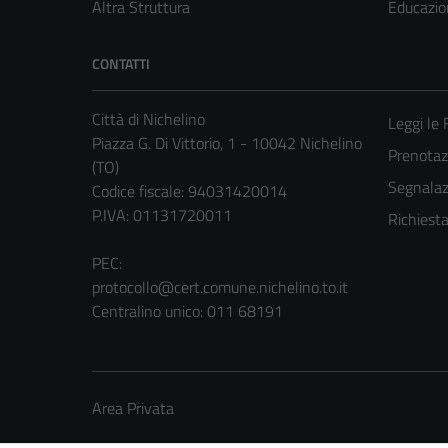
Altra Struttura
Educazio
CONTATTI
Città di Nichelino
Leggi le
Piazza G. Di Vittorio, 1 - 10042 Nichelino
Prenota
(TO)
Segnalazi
Codice fiscale: 94031420014
P.IVA: 01131720011
Richiest
PEC:
protocollo@cert.comune.nichelino.to.it
Centralino unico: 011 68191
Area Privata