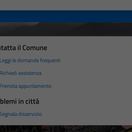
a 1 stelle su 5
luta 2 stelle su 5
Valuta 3 stelle su 5
Valuta 4 stelle su 5
Valuta 5 stelle su 5
tatta il Comune
Leggi le domande frequenti
Richiedi assistenza
Prenota appuntamento
blemi in città
Segnala disservizio