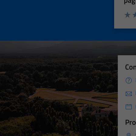
pag
Valut
Va
Con
Pro