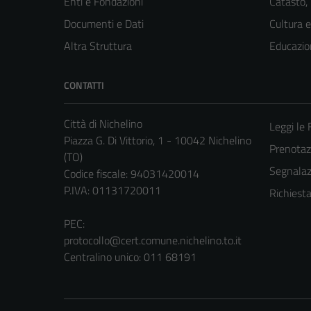
Enti e Fondazioni
Catasto,
Documenti e Dati
Cultura 
Altra Struttura
Educazio
CONTATTI
Città di Nichelino
Leggi le
Piazza G. Di Vittorio, 1 - 10042 Nichelino
Prenota
(TO)
Segnalazi
Codice fiscale: 94031420014
P.IVA: 01131720011
Richiest
PEC:
protocollo@cert.comune.nichelino.to.it
Centralino unico: 011 68191