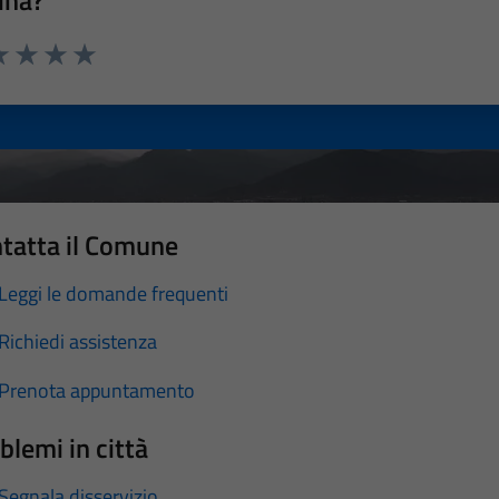
ina?
a 1 stelle su 5
luta 2 stelle su 5
Valuta 3 stelle su 5
Valuta 4 stelle su 5
Valuta 5 stelle su 5
tatta il Comune
Leggi le domande frequenti
Richiedi assistenza
Prenota appuntamento
blemi in città
Segnala disservizio