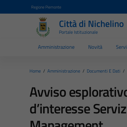
Vai ai contenuti
Vai al footer
Regione Piemonte
Città di Nichelino
Portale Istituzionale
Amministrazione
Novità
Servi
Home
/
Amministrazione
/
Documenti E Dati
/
Avviso esplorativ
d’interesse Serviz
Management