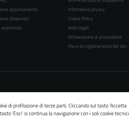
 FAQ
Amministrazione trasparente
zione appuntamento
Informativa privacy
one disservizio
Cookie Policy
a assistenza
Note legali
Dichiarazione di accessibilità
Piano di miglioramento del sito
kie di profilazione di terze parti. Cliccando sul tasto 'Accetta
 tasto 'Esci' si continua la navigazione con i soli cookie tecnici