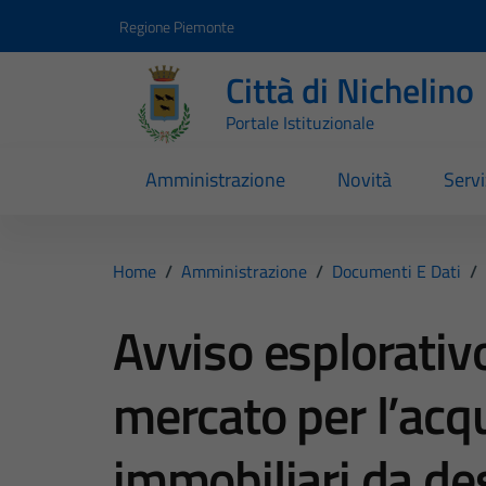
Vai ai contenuti
Vai al footer
Regione Piemonte
Città di Nichelino
Portale Istituzionale
Amministrazione
Novità
Servi
Home
/
Amministrazione
/
Documenti E Dati
/
Avviso esplorativo
mercato per l’acqu
immobiliari da des