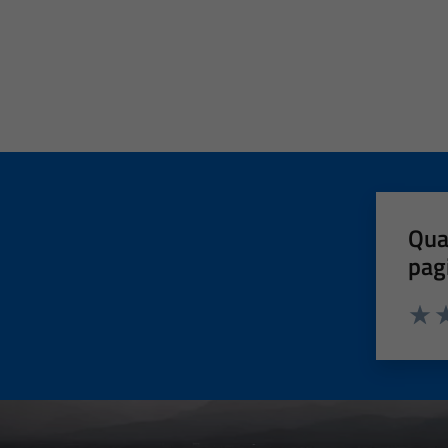
Qua
pag
Valut
Va