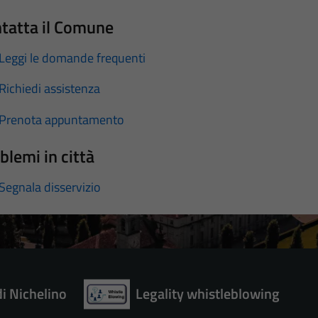
tatta il Comune
Leggi le domande frequenti
Richiedi assistenza
Prenota appuntamento
blemi in città
Segnala disservizio
di Nichelino
Legality whistleblowing