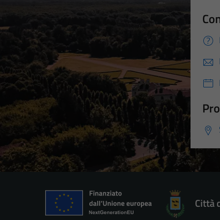
Con
Pro
Città 