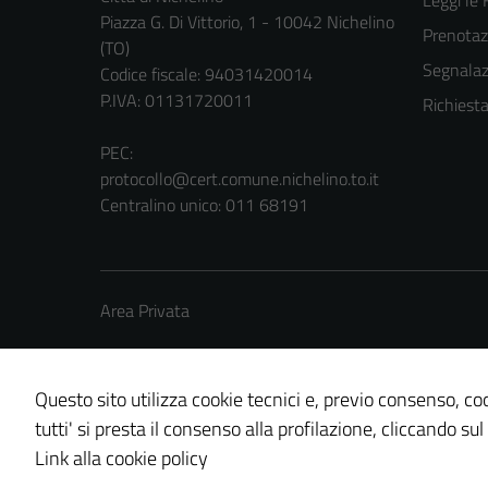
Leggi le
Piazza G. Di Vittorio, 1 - 10042 Nichelino
Prenota
(TO)
Segnalazi
Codice fiscale: 94031420014
P.IVA: 01131720011
Richiest
PEC:
protocollo@cert.comune.nichelino.to.it
Centralino unico: 011 68191
Area Privata
Questo sito utilizza cookie tecnici e, previo consenso, coo
tutti' si presta il consenso alla profilazione, cliccando sul
Credits: ©
Technical Design s.r.l.
Link alla cookie policy