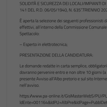
SOLIDITÀ E SICUREZZA DEI LOCALI/IMPIANTI D
141 DEL R.D. 06/05/1940, N. 635”.TRIENNIO 2
È aperta la selezione dei seguenti professionisti
effettivi, all’interno della Commissione Comunale d
Spettacolo:
– Esperto in elettrotecnica;
PRESENTAZIONE DELLA CANDIDATURA:
Le domande redatte in carta semplice, obbligatoria
dovranno pervenire entro e non oltre 10 giorni (a 
presente Avviso all’Albo pretorio e sul sito Intern
nell’avviso.
https://www.pa-online.it/GisMasterWebS/PU/P
IdEnte=001164&IdPU=AlbPre&IdPage=PubblDe