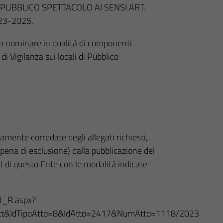
I PUBBLICO SPETTACOLO AI SENSI ART.
023-2025.
 da nominare in qualità di componenti
i Vigilanza sui locali di Pubblico
mente corredate degli allegati richiesti,
pena di esclusione) dalla pubblicazione del
et di questo Ente con le modalità indicate
U_R.aspx?
tt&IdTipoAtto=8&IdAtto=2417&NumAtto=1118/2023