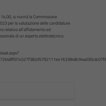
 14,00, si riunirà la Commissione
3 per la valutazione delle candidature
ara relativo all’affidamento ed
ssionale di un esperto elettrotecnico
load.aspx?
cb972b48ffd14527f382d5792111e41633848c94ad30cdc07f