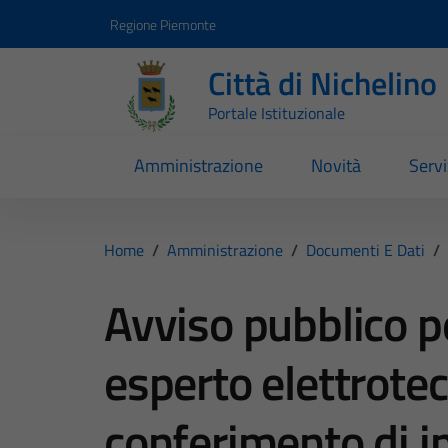
Vai ai contenuti
Vai al footer
Regione Piemonte
Città di Nichelino
Portale Istituzionale
Amministrazione
Novità
Servi
Home
/
Amministrazione
/
Documenti E Dati
/
Avviso pubblico pe
esperto elettrotec
conferimento di in