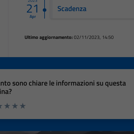
2023
21
Scadenza
Apr
Ultimo aggiornamento:
02/11/2023, 14:50
nto sono chiare le informazioni su questa
ina?
a 1 stelle su 5
luta 2 stelle su 5
Valuta 3 stelle su 5
Valuta 4 stelle su 5
Valuta 5 stelle su 5