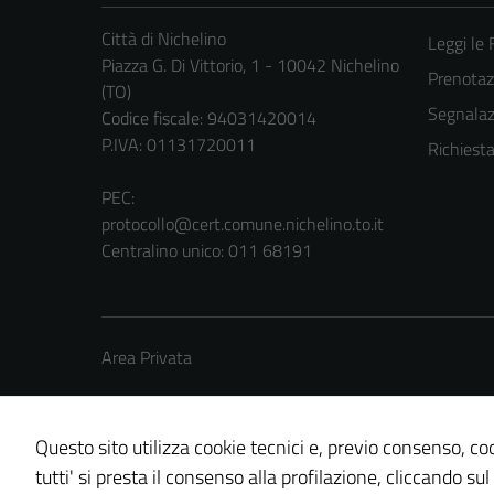
Città di Nichelino
Leggi le
Piazza G. Di Vittorio, 1 - 10042 Nichelino
Prenota
(TO)
Segnalazi
Codice fiscale: 94031420014
P.IVA: 01131720011
Richiest
PEC:
protocollo@cert.comune.nichelino.to.it
Centralino unico: 011 68191
Area Privata
Questo sito utilizza cookie tecnici e, previo consenso, coo
tutti' si presta il consenso alla profilazione, cliccando sul