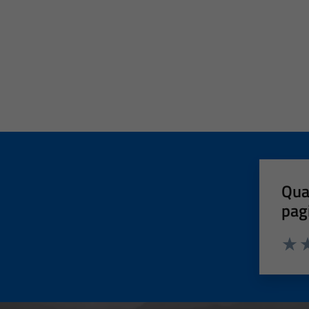
Qua
pag
Valut
Va