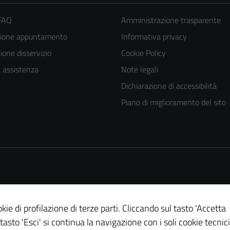
 FAQ
Amministrazione trasparente
zione appuntamento
Informativa privacy
one disservizio
Cookie Policy
a assistenza
Note legali
Dichiarazione di accessibilità
Tecnici
Piano di miglioramento del sito
Questi cookie
sono necessari
per il
funzionamento
del sito e non
possono
essere
kie di profilazione di terze parti. Cliccando sul tasto 'Accetta
disabilitati.
 tasto 'Esci' si continua la navigazione con i soli cookie tecnici
Questi cookie