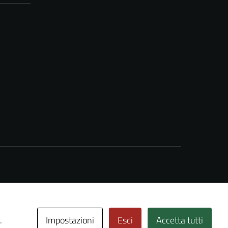
Impostazioni
Esci
Accetta tutti
.