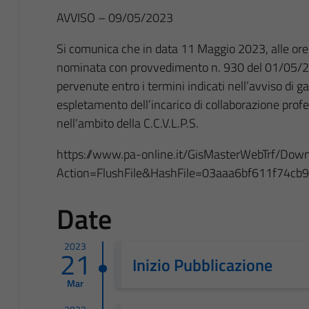
AVVISO – 09/05/2023
Si comunica che in data 11 Maggio 2023, alle ore
nominata con provvedimento n. 930 del 01/05/202
pervenute entro i termini indicati nell’avviso di g
espletamento dell’incarico di collaborazione profe
nell’ambito della C.C.V.L.P.S.
https://www.pa-online.it/GisMasterWebTrf/Down
Action=FlushFile&HashFile=03aaa6bf611f74
Date
2023
21
Inizio Pubblicazione
Mar