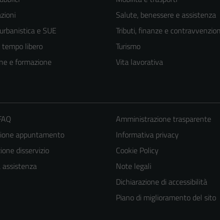
zioni
Salute, benessere e assistenza
 urbanistica e SUE
Tributi, finanze e contravvenzion
e tempo libero
Turismo
ne e formazione
Vita lavorativa
 FAQ
Amministrazione trasparente
zione appuntamento
Informativa privacy
Tecnici
one disservizio
Cookie Policy
Questi cookie
a assistenza
Note legali
sono necessari
Dichiarazione di accessibilità
per il
Piano di miglioramento del sito
funzionamento
del sito e non