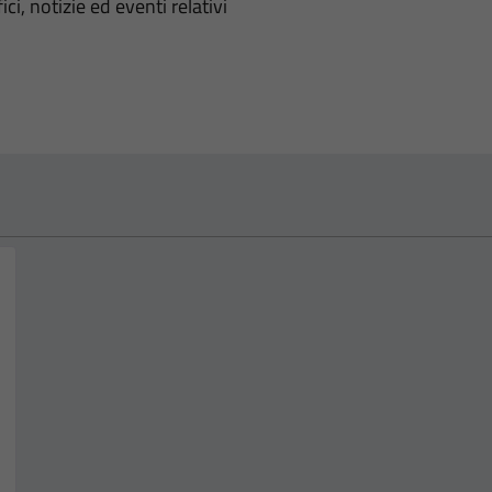
'argomento
ci, notizie ed eventi relativi