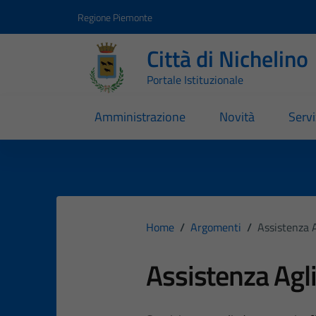
Vai ai contenuti
Vai al footer
Regione Piemonte
Città di Nichelino
Portale Istituzionale
Amministrazione
Novità
Servi
Home
/
Argomenti
/
Assistenza A
Assistenza Agli