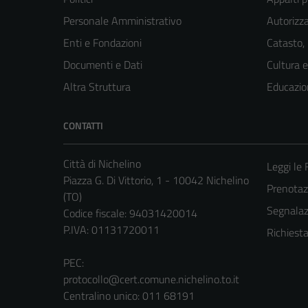
Personale Amministrativo
Autorizza
Enti e Fondazioni
Catasto,
Documenti e Dati
Cultura 
Altra Struttura
Educazio
CONTATTI
Città di Nichelino
Leggi le
Piazza G. Di Vittorio, 1 - 10042 Nichelino
Prenota
(TO)
Segnalazi
Codice fiscale: 94031420014
P.IVA: 01131720011
Richiest
PEC:
protocollo@cert.comune.nichelino.to.it
Centralino unico: 011 68191