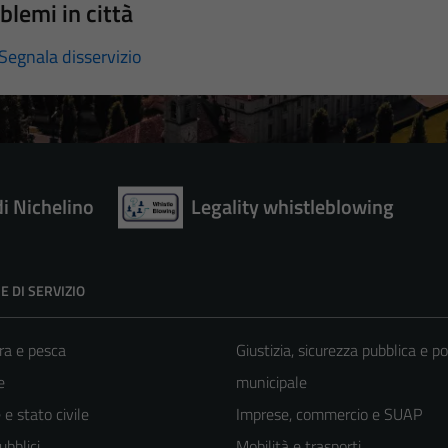
blemi in città
Segnala disservizio
di Nichelino
Legality whistleblowing
E DI SERVIZIO
ra e pesca
Giustizia, sicurezza pubblica e po
e
municipale
e stato civile
Imprese, commercio e SUAP
ubblici
Mobilità e trasporti