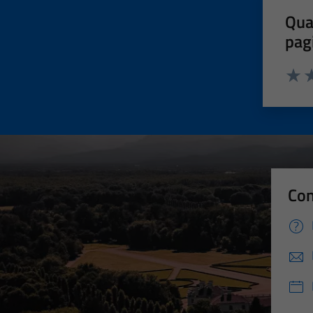
Qua
pag
Valut
Va
Con