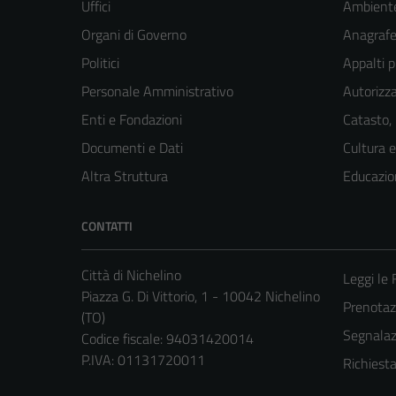
Uffici
Ambient
Organi di Governo
Anagrafe 
Politici
Appalti p
Personale Amministrativo
Autorizza
Enti e Fondazioni
Catasto,
Documenti e Dati
Cultura 
Altra Struttura
Educazio
CONTATTI
Città di Nichelino
Leggi le
Piazza G. Di Vittorio, 1 - 10042 Nichelino
Prenota
(TO)
Segnalazi
Codice fiscale: 94031420014
P.IVA: 01131720011
Richiest