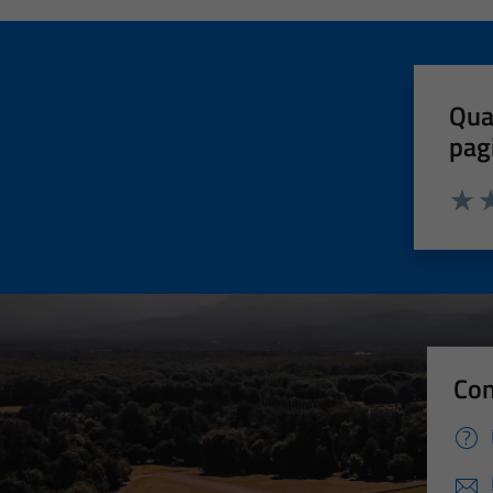
Qua
pag
Valut
Va
Con