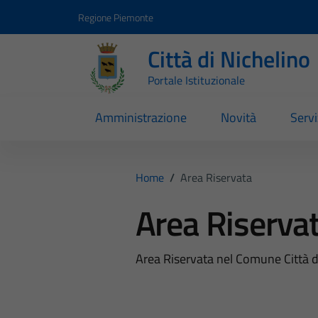
Vai ai contenuti
Vai al footer
Regione Piemonte
Città di Nichelino
Portale Istituzionale
Amministrazione
Novità
Servi
Home
/
Area Riservata
Area Riserva
Area Riservata nel Comune Città d