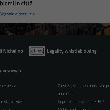
blemi in città
Segnala disservizio
di Nichelino
Legality whistleblowing
E DI SERVIZIO
ra e pesca
Giustizia, sicurezza pubblica e po
e
municipale
e stato civile
Imprese, commercio e SUAP
ubblici
Mobilità e trasporti