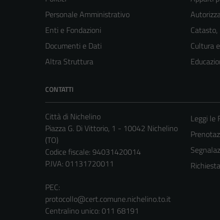
Personale Amministrativo
Autorizza
Enti e Fondazioni
Catasto,
Documenti e Dati
Cultura 
Altra Struttura
Educazio
CONTATTI
Città di Nichelino
Leggi le
Piazza G. Di Vittorio, 1 - 10042 Nichelino
Prenota
(TO)
Segnalazi
Codice fiscale: 94031420014
P.IVA: 01131720011
Richiest
PEC:
protocollo@cert.comune.nichelino.to.it
Centralino unico: 011 68191