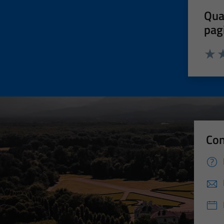
Qua
pag
Valut
Va
Con