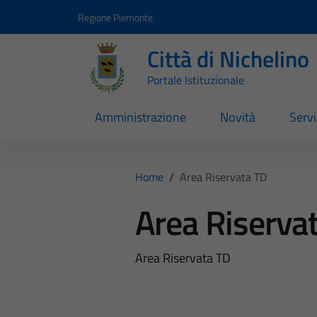
Vai ai contenuti
Vai al footer
Regione Piemonte
Città di Nichelino
Portale Istituzionale
Amministrazione
Novità
Servi
Home
/
Area Riservata TD
Area Riserva
Area Riservata TD