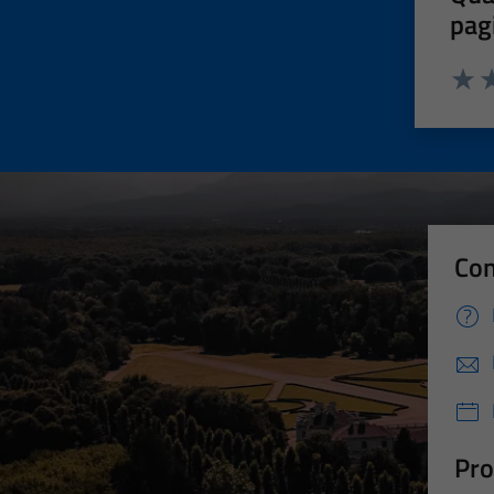
pag
Valut
Va
Con
Pro