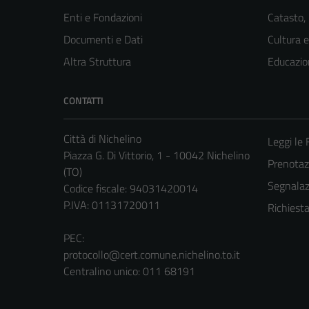
Enti e Fondazioni
Catasto,
Documenti e Dati
Cultura 
Altra Struttura
Educazio
CONTATTI
Città di Nichelino
Leggi le
Piazza G. Di Vittorio, 1 - 10042 Nichelino
Prenota
(TO)
Segnalazi
Codice fiscale: 94031420014
P.IVA: 01131720011
Richiest
PEC:
protocollo@cert.comune.nichelino.to.it
Centralino unico: 011 68191