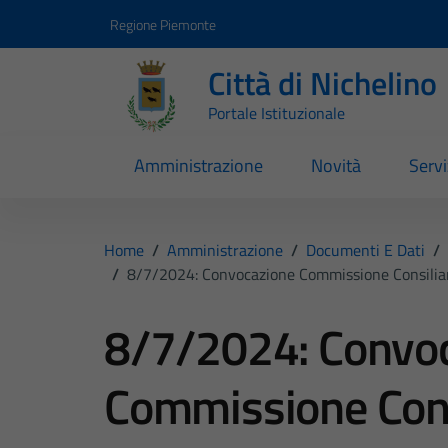
Vai ai contenuti
Vai al footer
Regione Piemonte
Città di Nichelino
Portale Istituzionale
Amministrazione
Novità
Servi
Home
/
Amministrazione
/
Documenti E Dati
/
/
8/7/2024: Convocazione Commissione Consiliare 
8/7/2024: Convo
Commissione Cons