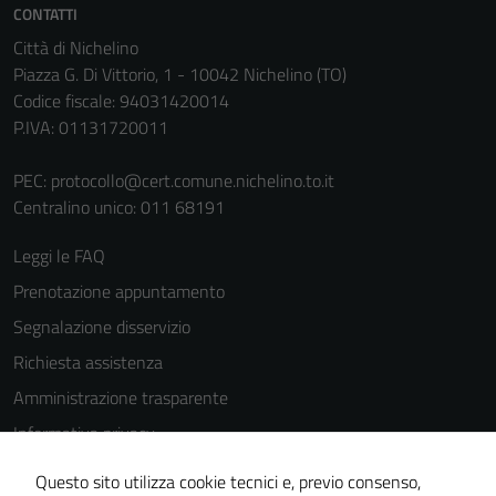
CONTATTI
Città di Nichelino
Piazza G. Di Vittorio, 1 - 10042 Nichelino (TO)
Codice fiscale: 94031420014
P.IVA: 01131720011
PEC:
protocollo@cert.comune.nichelino.to.it
Tecnici
Centralino unico: 011 68191
Questi cookie
sono necessari
Leggi le FAQ
per il
Prenotazione appuntamento
funzionamento
Segnalazione disservizio
del sito e non
possono
Richiesta assistenza
essere
Amministrazione trasparente
disabilitati.
Informativa privacy
Questi cookie
non raccolgono
Cookie Policy
Questo sito utilizza cookie tecnici e, previo consenso,
informazioni