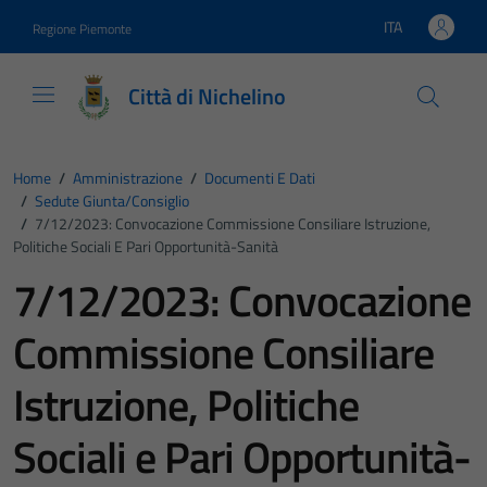
Vai ai contenuti
Vai al footer
ITA
Regione Piemonte
Lingua attiva:
Città di Nichelino
Home
/
Amministrazione
/
Documenti E Dati
/
Sedute Giunta/consiglio
/
7/12/2023: Convocazione Commissione Consiliare Istruzione,
Politiche Sociali E Pari Opportunità-Sanità
7/12/2023: Convocazione
Commissione Consiliare
Istruzione, Politiche
Sociali e Pari Opportunità-